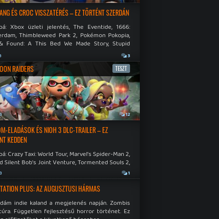
NG ÉS CROC VISSZATÉRÉS – EZ TÖRTÉNT SZERDÁN
bá: Xbox üzleti jelentés, The Eventide, 1666:
rdam, Thimbleweed Park 2, Pokémon Pokopia,
& Found: A This Bed We Made Story, Stupid
 Dies.
a
3
OON RAIDERS
TESZT
a
12
M-ELADÁSOK ÉS NIOH 3 DLC-TRAILER – EZ
NT KEDDEN
á: Crazy Taxi: World Tour, Marvel's Spider-Man 2,
d Silent Bob's Joint Venture, Tormented Souls 2,
e Room in Hell, Slain 2: The Beast Within.
a
1
TATION PLUS: AZ AUGUSZTUSI HÁRMAS
idám indie kaland a megjelenés napján. Zombis
túra. Független fejlesztésű horror történet. Ez