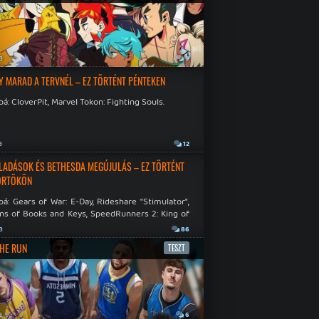
a
9
Y MARAD A TERVNÉL – EZ TÖRTÉNT PÉNTEKEN
á: CloverPit, Marvel Tokon: Fighting Souls.
a
12
LADÁSOK ÉS BETHESDA MEGÚJULÁS – EZ TÖRTÉNT
ÖRTÖKÖN
á: Gears of War: E-Day, Rideshare "Stimulator",
ns of Books and Keys, SpeedRunners 2: King of
.
a
86
THE RUN
TESZT
a
6