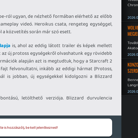
Chroni
ube-ról ugyan, de nézhető formában elérhető az előbb
2026.0
gameplay videó. Heroikus csata, rengeteg egységgel,
WOLVER
l a közvetítés során már szó esett.
MEGJE
Tovább
lapja
is, ahol az eddig látott trailer és képek mellett
Akato
t az új protoss egységekről olvashatunk egy rövidebb
Sombr
2026.0
ormációk alapján azt is megtudtuk, hogy a Starcraft 2
KONZO
fajt felvonultatni, inkább az eddigi hármat (Protoss,
SZERD
ál is jobban, új egységekkel kidolgozni a Blizzard
Benne
Langri
Point 
2026.0
elbontású, letölthető verziója. Blizzard durvulencia
e is hozzászólj, be kell jelentkezned!