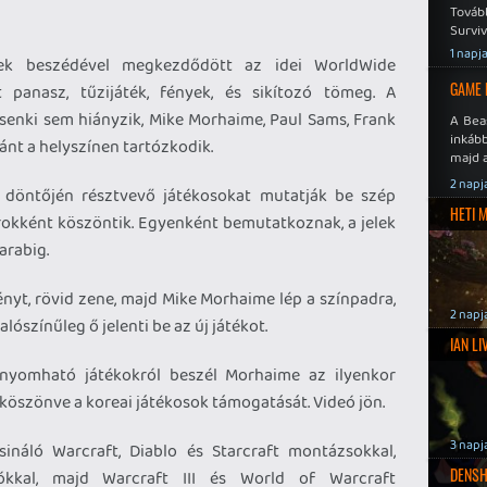
Továb
Surviv
1 napj
ek beszédével megkezdődött az idei WorldWide
GAME 
t panasz, tűzijáték, fények, és sikítozó tömeg. A
 senki sem hiányzik, Mike Morhaime, Paul Sams, Frank
A Bea
inkáb
ánt a helyszínen tartózkodik.
majd 
2 napj
k döntőjén résztvevő játékosokat mutatják be szép
HETI 
árokként köszöntik. Egyenként bemutatkoznak, a jelek
arabig.
ényt, rövid zene, majd Mike Morhaime lép a színpadra,
2 napj
lószínűleg ő jelenti be az új játékot.
IAN L
 nyomható játékokról beszél Morhaime az ilyenkor
öszönve a koreai játékosok támogatását. Videó jön.
3 napj
náló Warcraft, Diablo és Starcraft montázsokkal,
DENSH
zókkal, majd Warcraft III és World of Warcraft