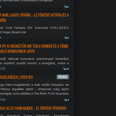
az előfizetőket a következő hónapban.
a
6
F WAR: LAUFEY JÖVŐRE – EZ TÖRTÉNT HÉTFŐN (ÉS A
GÉN)
á: Final Fantasy XIV: Evercold, S.T.A.L.K.E.R.2:
f Hope, BeastLink.
a
5
A PC-N: MEGNÉZTÜK MIT TUD A CONKER ÉS A TÖBBI
AFELÉ KOMPATIBILIS JÁTÉK
múlt időszak turbulens eseményeit követően
is enyhítő szellőt hozott a levegőbe, mikor a
oft bejelentette, hogy PC-re is kiterjesztik az
7.27.
23
Original visszafelé kompatibilitást. Lássuk,
 jutottak...
MEGJELENÉSEK | 2026 #31
PREMIER
egy Halo-megjelenés a nyár kellős közepén, de
 fókusz legalább adott - érkeznek még azért
sségek, mint például a The Relic: First Guardian,
blade Chronicles 2 és a Dispatch új átiratai vagy
7.27.
4
 a Mistfall Hunter
HAT AZ ÚJ TOMB RAIDER – EZ TÖRTÉNT PÉNTEKEN
bbá: Kingdom Come Salvation, Xenoblade