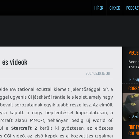
HÍREK
CIKKEK
PODCAS
MEGJE
k és videók
Benne
The En
2007.05.19. 07:30
14 órá
CORSAI
 Invitational ezúttal kiemelt jelentőséggel bír, a
ggel ugyanis új játékáról rántja le a leplet, amely nagy
 bevált sorozatainak egyik újabb része lesz. Az elmúlt
ra kapott a nagy bejelentéssel kapcsolatosan, a
21 órá
arcraft alapú MMO-t, néhányan pedig új World of
FIRE 
gül a
Starcraft 2
került ki győztesen, az előzetes
COUNT
 CGI videó, az első képek és a közvetítés izgalmai