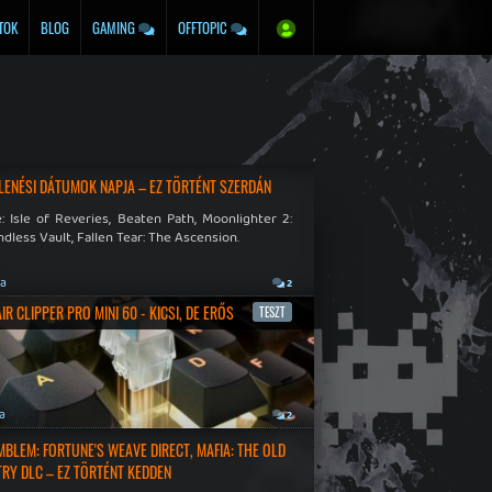
TOK
BLOG
GAMING
OFFTOPIC
LENÉSI DÁTUMOK NAPJA – EZ TÖRTÉNT SZERDÁN
: Isle of Reveries, Beaten Path, Moonlighter 2:
dless Vault, Fallen Tear: The Ascension.
ja
2
R CLIPPER PRO MINI 60 - KICSI, DE ERŐS
TESZT
ja
2
EMBLEM: FORTUNE'S WEAVE DIRECT, MAFIA: THE OLD
RY DLC – EZ TÖRTÉNT KEDDEN