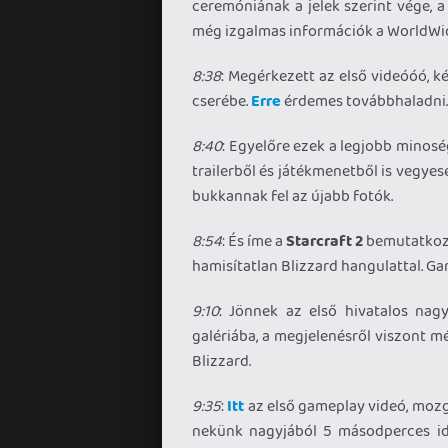
ceremóniának a jelek szerint vége,
még izgalmas információk a WorldWide
8:38
: Megérkezett az első videóóó, ké
cserébe.
Erre
érdemes továbbhaladni.
8:40
: Egyelőre ezek a legjobb minosé
trailerből és játékmenetből is vegyes
bukkannak fel az újabb fotók.
8:54
: És íme a
Starcraft 2
bemutatkozó 
hamisítatlan Blizzard hangulattal. G
9:10
: Jönnek az első hivatalos nag
galériába, a megjelenésről viszont 
Blizzard.
9:35
:
Itt
az első gameplay videó, mozga
nekünk nagyjából 5 másodperces i