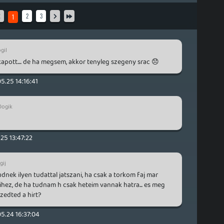
2
3
1
gil
kapott.... de ha megsem, akkor tenyleg szegeny srac 😞
5.25 14:16:41
0ogik
25 13:47:22
gij
nek ilyen tudattal jatszani, ha csak a torkom faj mar
ez, de ha tudnam h csak heteim vannak hatra... es meg
szedted a hirt?
5.24 16:37:04