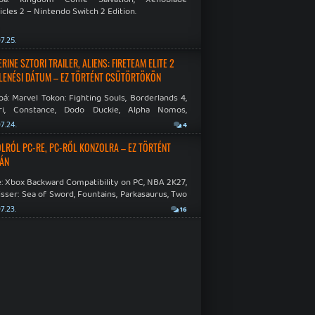
cles 2 – Nintendo Switch 2 Edition.
7.25.
INE SZTORI TRAILER, ALIENS: FIRETEAM ELITE 2
LENÉSI DÁTUM – EZ TÖRTÉNT CSÜTÖRTÖKÖN
á: Marvel Tokon: Fighting Souls, Borderlands 4,
ri, Constance, Dodo Duckie, Alpha Nomos,
as: Negative Frames.
7.24.
4
LRÓL PC-RE, PC-RŐL KONZOLRA – EZ TÖRTÉNT
ÁN
: Xbox Backward Compatibility on PC, NBA 2K27,
sser: Sea of Sword, Fountains, Parkasaurus, Two
Hospital: Full Health Collection.
7.23.
16