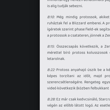
is alig tudják sebezni.
8:10
: Még mindig protossok, akiket
ruháztak fel a Blizzard emberei. A pr
ígéretek szerint phase field-ek segí
a protossok a csatateren, jönnek a Ze
8:15:
Összecsapás következik, a Zer
mérettel bíró protoss kolusszosok e
letarolnak.
8:22:
Protoss anyahajó úszik be a kép
képes torzítani az időt, majd pro
szerencsétlenségére. Rengeteg egy
videó következik (közben felbukkant 
8:28:
Ez már csak kedvcsináló, Starcr
végén az előbb látott logó. Az esetle