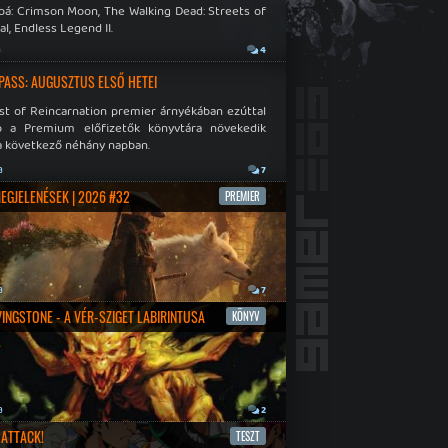
bá: Crimson Moon, The Walking Dead: Streets of
al, Endless Legend II.
a
4
PASS: AUGUSZTUS ELSŐ HETEI
st of Reincarnation premier árnyékában ezúttal
b a Premium előfizetők könyvtára növekedik
a következő néhány napban.
a
7
MEGJELENÉSEK | 2026 #32
PREMIER
a
7
IVINGSTONE - A VÉR-SZIGET LABIRINTUSA
KÖNYV
a
2
ATTACK!
TESZT