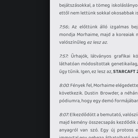
bejátszásokkal, a tömeg iskoláslányo
ettől nem lettünk sokkal okosabbak 
7:56:
. Az előttünk álló izgalmas be
mondja Morhaime, majd a koreaiak mu
valószínűleg
ez lesz az
.
7:57:
Űrhajók, látványos grafikai kö
láthatóan módosítottak genetikailag,
űgy tűnik. Igen, ez lesz az,
STARCAFT 2
8:00
: Fények fel, Morhaime elégedett
következik. Dustin Browder, a néhán
pódiumra, hogy egy demó formájában 
8:07
: Elkezdődött a bemutató, valósz
majd kemény összecsapás kezdődik a 
anyagról van szó. Egy új protoss eg
immortal egy nehezn áthatolható paj