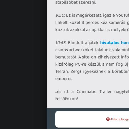
stabilabbat szerezni.
9:50
: Ez is megérkezett, igaz a YouT
linkelt közel 3 perces kézikamerás 
köztük azokkal az újakkal is, melyekrő
10:45
: Elindult a játék
hivatalos hon
csinos artworköket találunk, valamin
bemutatót. A site-on elhelyezett inf
kizárólag PC-re készül, s nem fog új 
Terran, Zerg) igyekeznek a korábbin
emberei.
...és itt a Cinematic Trailer nagyf
felsőfokon!
Ahhoz, hogy t