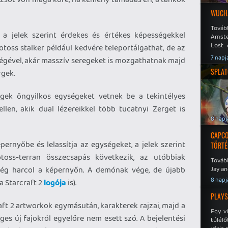
WUCHA
Továb
 a jelek szerint érdekes és értékes képességekkel
Amste
Lost 
otoss stalker például kedvére teleportálgathat, de az
Never
7 napj
tségével, akár masszív seregeket is mozgathatnak majd
SPLAT
rgek.
gek öngyilkos egységeket vetnek be a tekintélyes
llen, akik dual lézereikkel több tucatnyi Zerget is
8 napj
CAPCO
ernyőbe és lelassítja az egységeket, a jelek szerint
TÖRTÉ
toss-terran összecsapás következik, az utóbbiak
Tovább
ség harcol a képernyőn. A demónak vége, de újabb
Jay an
No Mor
8 napj
a Starcraft 2
logója
is).
PLAYS
aft 2 artworkok egymásután, karakterek rajzai, majd a
Egy v
ges új fajokról egyelőre nem esett szó. A bejelentési
túlélő