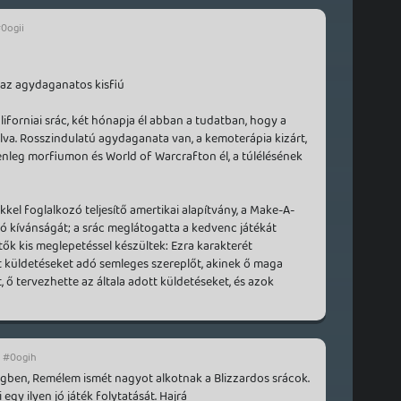
0ogii
 az agydaganatos kisfiú
liforniai srác, két hónapja él abban a tudatban, hogy a
va. Rosszindulatú agydaganata van, a kemoterápia kizárt,
lenleg morfiumon és World of Warcrafton él, a túlélésének
kel foglalkozó teljesítő amertikai alapítvány, a Make-A-
lsó kívánságát; a srác meglátogatta a kedvenc játékát
ztők kis meglepetéssel készültek: Ezra karakterét
nt küldetéseket adó semleges szereplőt, akinek ő maga
 ő tervezhette az általa adott küldetéseket, és azok
#0ogih
gben, Remélem ismét nagyot alkotnak a Blizzardos srácok.
egy ilyen jó játék folytatását. Hajrá