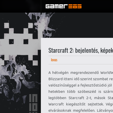
Starcraft 2: bejelentés, képe
lovas
A hétvégén megrendezendő WorldWide
Blizzard itteni idő szerint szombat re
valószínűséggel a fejlesztőstúdió jól
hetekben több szóbeszéd is szárny
legtöbben Starcraft 2-t, mások St
Warcraft kiegészítőt sejtettek. Vé
elvárásoknak megfelelően. Látványos