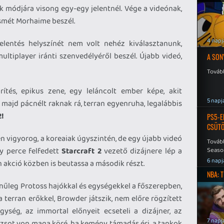
k módjára visong egy-egy jelentnél. Vége a videónak,
ismét Morhaime beszél.
4 napj
jelentés helyszínét nem volt nehéz kiválasztanunk,
ltiplayer iránti szenvedélyéről beszél. Újabb videó,
A SON
Tovább
rítés, epikus zene, egy leláncolt ember képe, akit
5 napj
 majd pácnélt raknak rá, terran egyenruha, legalábbis
!
PS5-E
CSÜT
en vigyorog, a koreaiak úgyszintén, de egy újabb videó
Tovább
y perce felfedett
Starcraft 2
vezető dizájnere lép a
Seaso
Speed
6 napj
akció közben is beutassa a második részt.
NBA: 
ínűleg Protoss hajókkal és egységekkel a főszerepben,
terran erőkkel, Browder játszik, nem előre rögzített
ység, az immortal előnyeit ecseteli a dizájner, az
7 napj
zsot von maga köré, ha kemény támadás éri, a tankok