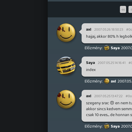
axl
2007.05.26 18:50:23
#0o
hajjaj, akkor 80% h legbol
Saya
2007.0
Saya
2007.05.25 14:16:41
#
index
axl
2007.05.
axl
2007.05.25 13:47:22
#0o
szegeny srac 😞 en nem tud
akkor sincs kedvem semmih
csak 10 eves... de honnan 
Saya
2007.0