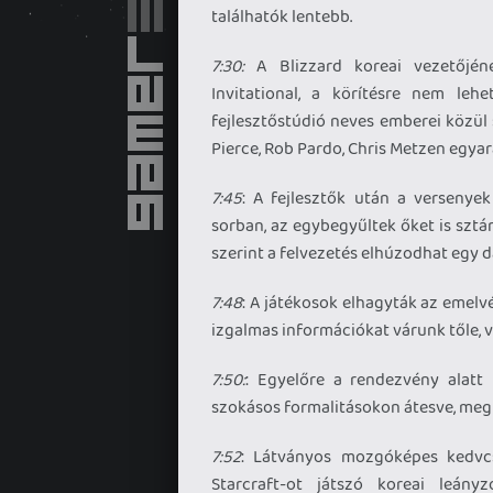
találhatók lentebb.
7:30:
A Blizzard koreai vezetőjén
Invitational, a körítésre nem lehe
fejlesztőstúdió neves emberei közül
Pierce, Rob Pardo, Chris Metzen egyar
7:45
: A fejlesztők után a versenye
sorban, az egybegyűltek őket is szt
szerint a felvezetés elhúzodhat egy d
7:48
: A játékosok elhagyták az emelv
izgalmas információkat várunk tőle, va
7:50:
: Egyelőre a rendezvény alatt
szokásos formalitásokon átesve, megk
7:52
: Látványos mozgóképes kedvcsi
Starcraft-ot játszó koreai leány