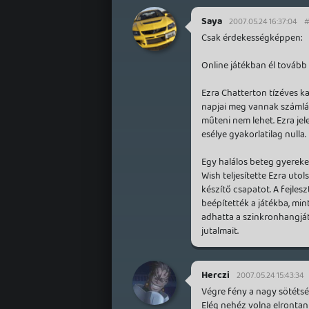
Saya
2007.05.24 16:37:04
#
Csak érdekességképpen:
Online játékban él tovább
Ezra Chatterton tízéves ka
napjai meg vannak számlál
műteni nem lehet. Ezra je
esélye gyakorlatilag nulla.
Egy halálos beteg gyerekek
Wish teljesítette Ezra uto
készítő csapatot. A fejles
beépítették a játékba, mi
adhatta a szinkronhangját,
jutalmait.
Herczi
2007.05.24 15:43:34
Végre fény a nagy sötétsé
Elég nehéz volna elrontani 