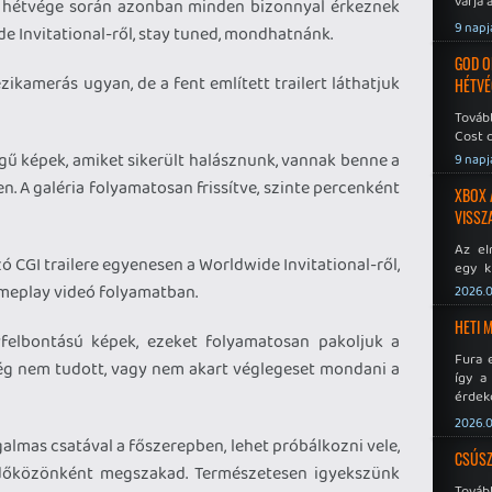
várja 
 a hétvége során azonban minden bizonnyal érkeznek
9 napj
 Invitational-ről, stay tuned, mondhatnánk.
GOD O
zikamerás ugyan, de a fent említett trailert láthatjuk
HÉTVÉ
Tovább
Cost o
gű képek, amiket sikerült halásznunk, vannak benne a
9 napj
en. A galéria folyamatosan frissítve, szinte percenként
XBOX 
VISSZ
Az el
CGI trailere egyenesen a Worldwide Invitational-ről,
egy k
Micros
ameplay videó folyamatban.
2026.0
Xbox 
meddig
HETI 
yfelbontású képek, ezeket folyamatosan pakoljuk a
Fura 
még nem tudott, vagy nem akart véglegeset mondani a
így a
érdeke
a Xeno
2026.0
éppen
lmas csatával a főszerepben, lehet próbálkozni vele,
CSÚSZ
dőközönként megszakad. Természetesen igyekszünk
Tová