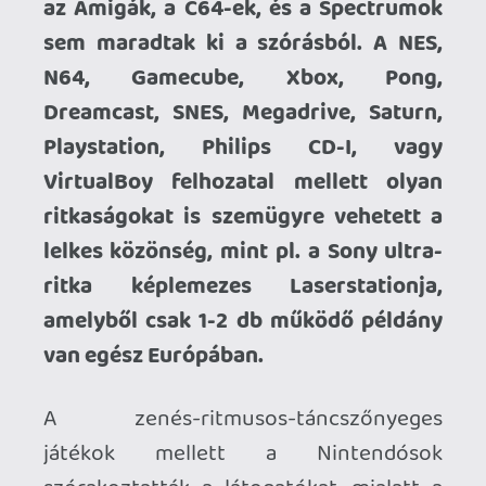
szórakoztatták a látogatókat, mialatt a
vállalkozó szelleműek az
Oculus
sal
kalandozhattak a virtuális valóságban,
navigátorok lehettek egy Star Trek
Csillaghajóban
, DIY kütyüket
hegeszthettek a sarokban, és
kipróbálhatták az első alkalommal
megrendezett
Grand Pix verseny hazai
indie fejlesztőinek szuper játékait is,
amelyből a
közönségszavazat alapján a
PenGame
csapata vitte el a trófeát.
Az olyan "hagyományosnak" mondható
bajnokságok, mint pl. a Wizard of Wor
mellett volt
Quake 3 Arena LAN
verseny,
IDDQD Retro Mindent vagy semmit
vetélkedő
, és egyéb számos competition
lehetőség, amellyel igyekeztünk feldobni