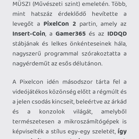
videójátékos közönség előtt a régmúlt és
a jelen csodás kincseit, beleértve az árkád
és a konzolok világát, amelyből
természetesen a mikroszámítógépek is
képviselték a stílus egy-egy szeletét,
így
az Amigák, a C64-ek, és a Spectrumok
sem maradtak ki a szórásból. A NES,
N64, Gamecube, Xbox, Pong,
Dreamcast, SNES, Megadrive, Saturn,
Playstation, Philips CD-I, vagy
VirtualBoy felhozatal mellett olyan
ritkaságokat is szemügyre vehetett a
lelkes közönség, mint pl. a Sony ultra-
ritka képlemezes Laserstationja,
amelyből csak 1-2 db működő példány
van egész Európában.
A zenés-ritmusos-táncszőnyeges
játékok mellett a Nintendósok