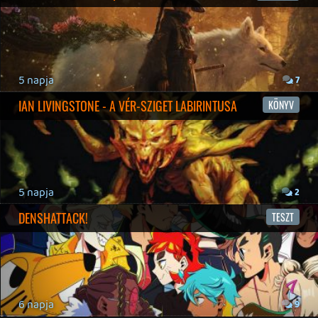
19 éve videójáték minden nap! Copyright 365 Media Kft
Impresszum
|
Hirdetési ajánlatunk
|
Felhasználási feltételek
|
Adatvédelmi elveink
|
Sütik
Hírek
|
Cikkek
|
Podcastok
|
Blogok
|
Gaming Fórum
|
Offtopic Fórum
RSS
|
Blog RSS
|
Podcast RSS
|
Instagram
|
Youtube
|
Facebook
|
Twitter
|
Patreon