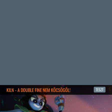
3 napja
5
FIRE EMBLEM: FORTUNE'S WEAVE DIRECT, MAFIA: THE OLD
COUNTRY DLC – EZ TÖRTÉNT KEDDEN
Továbbá: Crimson Moon, The Walking Dead: Streets of
Survival, Endless Legend II.
4 napja
4
GAME PASS: AUGUSZTUS ELSŐ HETEI
A Beast of Reincarnation premier árnyékában ezúttal
inkább a Premium előfizetők könyvtára növekedik majd
a következő néhány napban.
4 napja
7
HETI MEGJELENÉSEK | 2026 #32
PREMIER
5 napja
7
IAN LIVINGSTONE - A VÉR-SZIGET LABIRINTUSA
KÖNYV