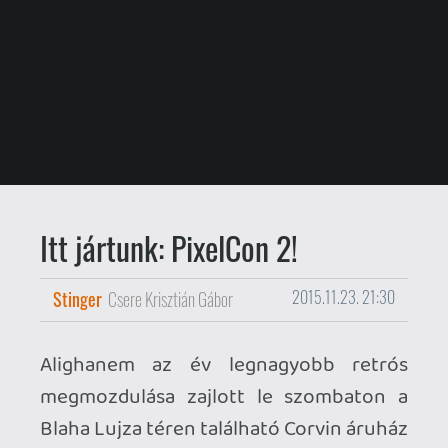
Itt jártunk: PixelCon 2!
Stinger
Csere Krisztián Gábor
2015.11.23. 21:30
Alighanem az év legnagyobb retrós
megmozdulása zajlott le szombaton a
Blaha Lujza téren található Corvin áruház
MÜSZI (Művészeti szint) emeletén. Több,
mint hatszáz érdeklődő hevítette a
levegőt a
PixelCon 2
partin, amely az
Insert-Coin
, a
Gamer365
és az
IDDQD
stábjának és lelkes önkénteseinek hála,
nagyszerű programmal szórakoztatta a
nagyérdeműt az esős délutánon.
A Pixelcon idén másodszor tárta fel a