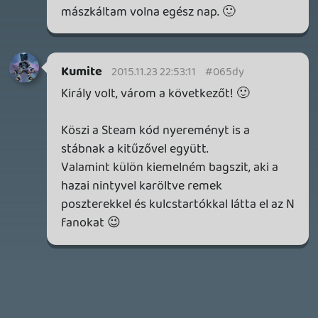
GTA A NETFLIXEN – EZ TÖRTÉNT CSÜTÖRTÖKÖN
Továbbá: Warrior Cats: Clans of the Forest, Onimusha:
Way of the Sword, TOEM 2, Quake remaster.
2 napja
10
SENARA: THE SACRAMENT
TESZT
Szektások, mélytengeri rémek és egy realisztikus
óceánjáró. A SENARA-ban első pillantásra minden
megvan, ami a sikerhez kell, ez az összkép azonban
becsapós.
2 napja
5
MEGJELENÉSI DÁTUMOK NAPJA – EZ TÖRTÉNT SZERDÁN
Benne: Isle of Reveries, Beaten Path, Moonlighter 2: The
Endless Vault, Fallen Tear: The Ascension.
3 napja
2
CORSAIR CLIPPER PRO MINI 60 - KICSI, DE ERŐS
TESZT