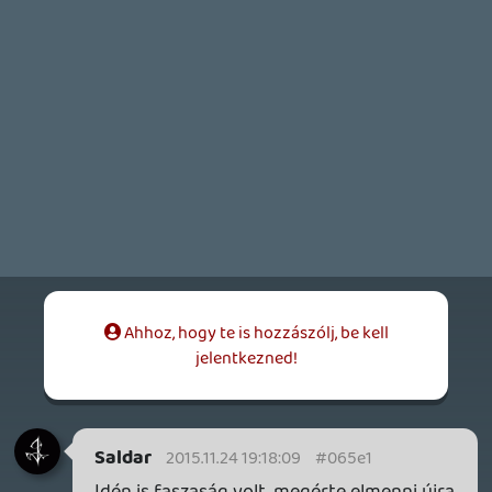
2015.11.23 22:53:11
#065dy
Király volt, várom a következőt! 🙂
Köszi a Steam kód nyereményt is a
stábnak a kitűzővel együtt.
Valamint külön kiemelném bagszit, aki a
hazai nintyvel karöltve remek
poszterekkel és kulcstartókkal látta el az N
fanokat 😉