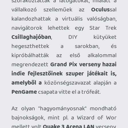
a hétvégét: a
Coin Rush
alatt begyűjtött
érméket ráadásul remek retro
csecsebecsékre lehetett beváltani, ám
aki csak nézelődni, beszélgetni, vagy
vásárolni szeretett volna, az is jól járt.
A lendületes és izgalmas napot este 21:00
órától elektro és chiptune bulikkal
dobtuk fel, ahol színpadra lépett a Sidnify,
a Double Score Dungeon, Lazerpunk és
fő fellépőként a finn
Blastromen
duó is,
akik fergeteges bulival búcsúztatták el a
napot a lelkes közönség legnagyobb
örömére.
Köszönjük, hogy itt voltatok - köszi a sok
pozitív és dícsérő szót, és a közös
élményeket - jövőre még nagyobb, még
szuperebb bulival várunk benneteket!