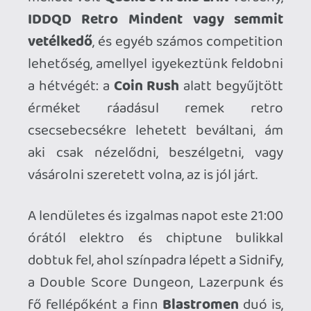
Ahhoz, hogy te is hozzászólj, be kell
jelentkezned!