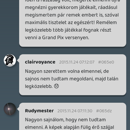
KILN - A DOUBLE FINE NEM KÖCSÖGÖL!
TESZT
3 órája
1
DOOM: THE DARK AGES - REVELATIONS DLC
TESZT
1 napja
7
THQ NORDIC ÚJDONSÁGOK – EZ TÖRTÉNT PÉNTEKEN
THQ Nordic Digital Showcase összefoglaló.
1 napja
5