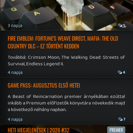
PLAYSTATION PLUS: AZ AUGUSZTUSI HÁRMAS
Egy vidám indie kaland a megjelenés napján. Zombis
túlélőtúra. Független fejlesztésű horror történet. Ez
várja az előfizetőket a következő hónapban.
2026.07.28.
6
GOD OF WAR: LAUFEY JÖVŐRE – EZ TÖRTÉNT HÉTFŐN (ÉS A
HÉTVÉGÉN)
Továbbá: Final Fantasy XIV: Evercold, S.T.A.L.K.E.R.2: Cost
of Hope, BeastLink.
2026.07.28.
5