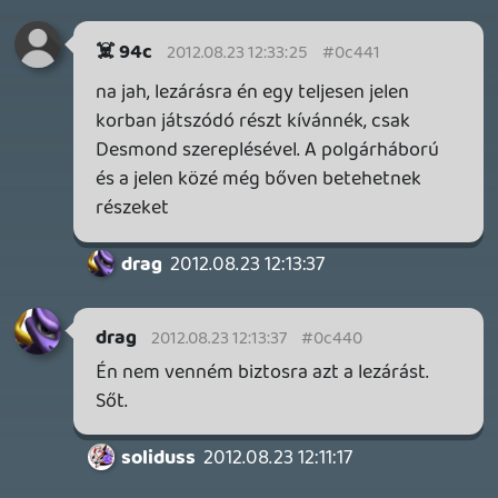
KILN - A DOUBLE FINE NEM KÖCSÖGÖL!
TESZT
3 órája
1
DOOM: THE DARK AGES - REVELATIONS DLC
TESZT
1 napja
7
THQ NORDIC ÚJDONSÁGOK – EZ TÖRTÉNT PÉNTEKEN
THQ Nordic Digital Showcase összefoglaló.
1 napja
5