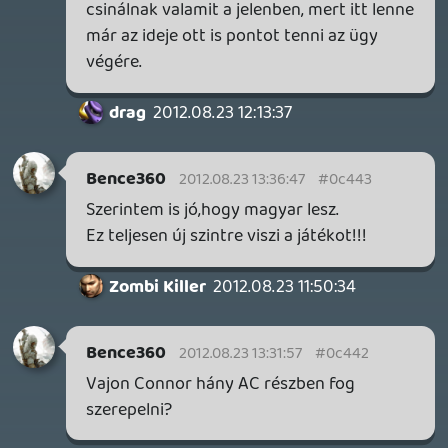
soliduss
2012.08.23 12:11:17
soliduss
2012.08.23 12:11:17
#0c43z
Hú de várom már, főleg Desmond
történetének lezárására leszek kiváncsi.
Zombi Killer
2012.08.23 11:50:34
#0c43y
Ez nagyon komoly cucc lessz !
Ráadásul Magyar felirat ,nice !!!!