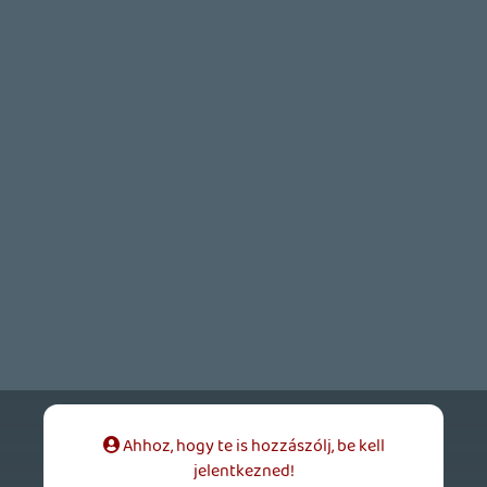
jelentkezned!
Zangpo
2012.08.23 22:01:12
#0c448
Tök szép, meg minden, de annyira vicces,
hogy 4-en körülállnak és mindenki kivárja
sorát, hogy megöljék.
SzucsBenji
2012.08.23 20:22:57
#0c447
Már iszonyatosan várom!!
Karez
2012.08.23 18:06:33
#0c446
Kérdés: Vajon a 2.rész spin-off részeit
kihagyva érthető lesz a Desmond vonal?
Nem mintha szerettem volna azokat a
részeket, de nem akarok lemaradni fontos
információkért, amit csak a két kiegészítő
epizód tud szolgálni.