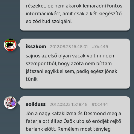
Zombi Killer
2012.08.23 11:50:34
Bence360
2012.08.23 13:31:57
#0c442
Vajon Connor hány AC részben fog
szerepelni?
☠️ 94c
2012.08.23 12:33:25
#0c441
na jah, lezárásra én egy teljesen jelen
korban játszódó részt kívánnék, csak
Desmond szereplésével. A polgárháború
és a jelen közé még bőven betehetnek
részeket
drag
2012.08.23 12:13:37
drag
2012.08.23 12:13:37
#0c440
Én nem venném biztosra azt a lezárást.
Sőt.