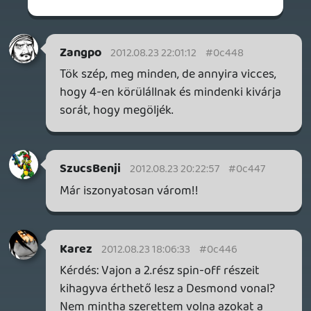
ikszkom
2012.08.23 16:48:01
#0c445
sajnos az első olyan vacak volt minden
szempontból, hogy azóta nem bírtam
játszani egyikkel sem, pedig egész jónak
tűnik
soliduss
2012.08.23 15:18:48
#0c444
Jön a nagy kataklizma és Desmond meg a
faterja ott áll az Ősök utolsó erődjét rejtő
barlank előtt. Remélem most tényleg
csinálnak valamit a jelenben, mert itt lenne
már az ideje ott is pontot tenni az ügy
végére.
drag
2012.08.23 12:13:37
Bence360
2012.08.23 13:36:47
#0c443
Szerintem is jó,hogy magyar lesz.
Ez teljesen új szintre viszi a játékot!!!