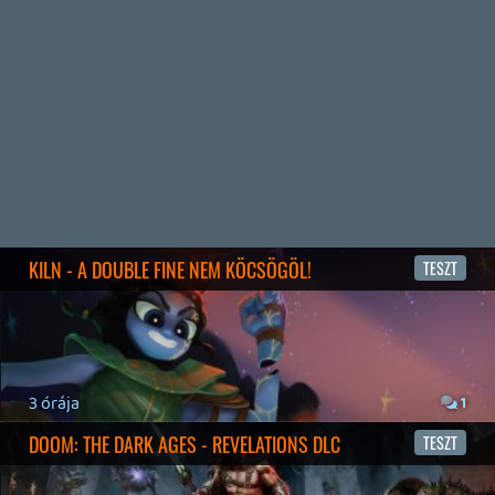
3 napja
5
FIRE EMBLEM: FORTUNE'S WEAVE DIRECT, MAFIA: THE OLD
COUNTRY DLC – EZ TÖRTÉNT KEDDEN
Továbbá: Crimson Moon, The Walking Dead: Streets of
Survival, Endless Legend II.
4 napja
4
GAME PASS: AUGUSZTUS ELSŐ HETEI
A Beast of Reincarnation premier árnyékában ezúttal
inkább a Premium előfizetők könyvtára növekedik majd
a következő néhány napban.
4 napja
7
HETI MEGJELENÉSEK | 2026 #32
PREMIER
5 napja
7
IAN LIVINGSTONE - A VÉR-SZIGET LABIRINTUSA
KÖNYV