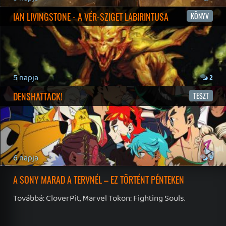
19 éve videójáték minden nap! Copyright 365 Media Kft
Impresszum
|
Hirdetési ajánlatunk
|
Felhasználási feltételek
|
Adatvédelmi elveink
|
Sütik
Hírek
|
Cikkek
|
Podcastok
|
Blogok
|
Gaming Fórum
|
Offtopic Fórum
RSS
|
Blog RSS
|
Podcast RSS
|
Instagram
|
Youtube
|
Facebook
|
Twitter
|
Patreon