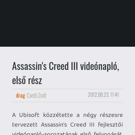
Assassin's Creed III videónapló,
első rész
drag
Csető Zsolt
2012.08.23. 11:41
A Ubisoft közzétette a négy részesre
tervezett Assassin's Creed III fejlesztői
videónapló-sorozatának első felvonását,
melyből kiderül, hogy a játék 30 órás lesz
és több mint két órányi átvezető lesz
benne, de szó esik benne Connor
karakteréről és a helyszínekről is.