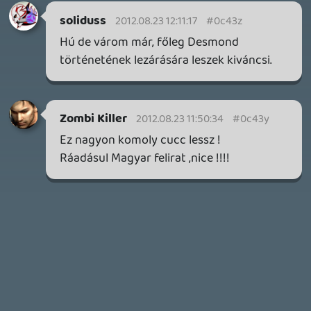
GTA A NETFLIXEN – EZ TÖRTÉNT CSÜTÖRTÖKÖN
Továbbá: Warrior Cats: Clans of the Forest, Onimusha:
Way of the Sword, TOEM 2, Quake remaster.
2 napja
10
SENARA: THE SACRAMENT
TESZT
Szektások, mélytengeri rémek és egy realisztikus
óceánjáró. A SENARA-ban első pillantásra minden
megvan, ami a sikerhez kell, ez az összkép azonban
becsapós.
2 napja
5
MEGJELENÉSI DÁTUMOK NAPJA – EZ TÖRTÉNT SZERDÁN
Benne: Isle of Reveries, Beaten Path, Moonlighter 2: The
Endless Vault, Fallen Tear: The Ascension.
3 napja
2
CORSAIR CLIPPER PRO MINI 60 - KICSI, DE ERŐS
TESZT