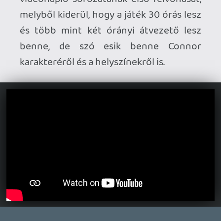
Ahhoz, hogy te is hozzászólj, be kell