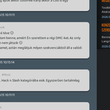
g ajtók akkor többféle irány akkor a Cod is egy
MEGJE
Tovább
Akato
.15 10:11:11
Sombr
2026.0
KONZO
ulk
SZERD
zé téve 🙂
Benne
tam benne, amiért Én szerettem a régi DMC-ket. Az only
Langri
m nem játszik 🙂
Point 
2026.0
amet, aztán meglátjuk milyen szekvenciákból áll a valódi
15 10:15:14
#0bulj
 Hack n Slash kategóriába esik. Egyszerűen tartalmilag
.15 10:11:11
li