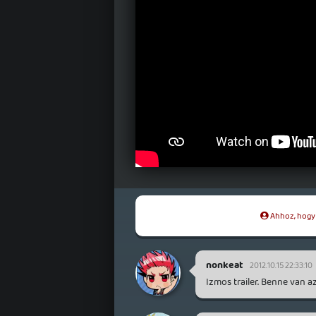
Ahhoz, hogy t
nonkeat
2012.10.15 22:33:10
Izmos trailer. Benne van az