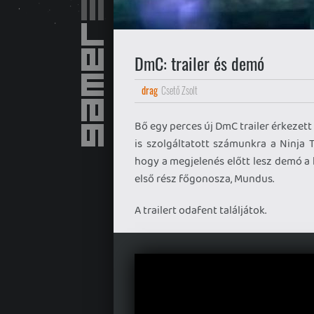
DmC: trailer és demó
drag
Csető Zsolt
Bő egy perces új DmC trailer érkezett
is szolgáltatott számunkra a Ninja 
hogy a megjelenés előtt lesz demó a 
első rész főgonosza, Mundus.
A trailert odafent találjátok.