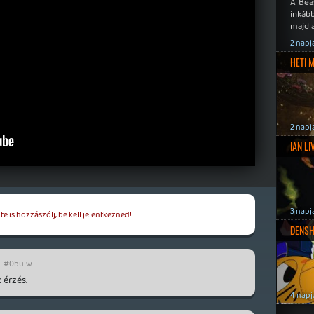
A Bea
inkáb
majd 
2 napj
HETI 
2 napj
IAN L
3 napj
e is hozzászólj, be kell jelentkezned!
DENSH
#0bulw
 érzés.
4 napj