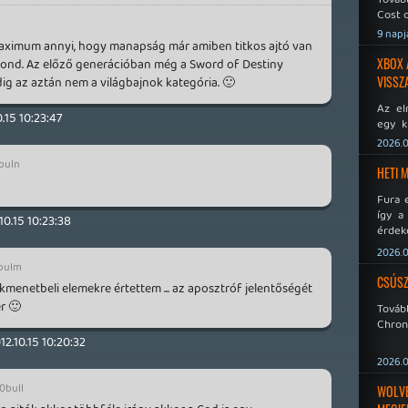
Cost o
9 napj
aximum annyi, hogy manapság már amiben titkos ajtó van
XBOX 
gond. Az előző generációban még a Sword of Destiny
VISSZ
ig az aztán nem a világbajnok kategória. 🙂
Az el
0.15 10:23:47
egy k
Micros
2026.0
Xbox 
buln
meddig
HETI 
Fura 
így a
10.15 10:23:38
érdeke
a Xeno
2026.0
éppen
bulm
CSÚSZ
tékmenetbeli elemekre értettem ... az aposztróf jelentőségét
r 🙂
Tová
Chroni
12.10.15 10:20:32
2026.0
0bull
WOLVER