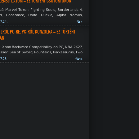
LENÉSI DÁTUM – EZ TÖRTÉNT CSÜTÖRTÖKÖN
á: Marvel Tokon: Fighting Souls, Borderlands 4,
ri, Constance, Dodo Duckie, Alpha Nomos,
as: Negative Frames.
7.24.
4
LRÓL PC-RE, PC-RŐL KONZOLRA – EZ TÖRTÉNT
ÁN
: Xbox Backward Compatibility on PC, NBA 2K27,
sser: Sea of Sword, Fountains, Parkasaurus, Two
Hospital: Full Health Collection.
7.23.
16