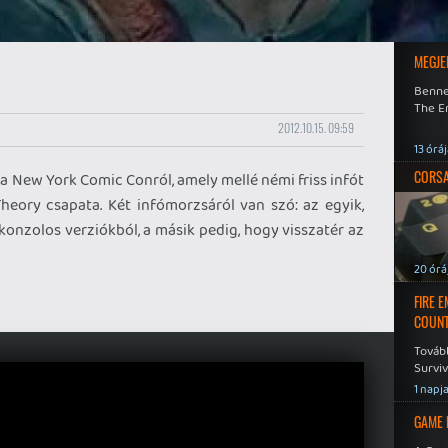
MEGJE
Benne
The En
2012.10.15. 09:59
13 órá
CORSAI
 a New York Comic Conról, amely mellé némi friss infót
Theory csapata. Két infómorzsáról van szó: az egyik,
konzolos verziókból, a másik pedig, hogy visszatér az
20 órá
FIRE 
COUNT
Továb
Surviv
1 napj
GAME 