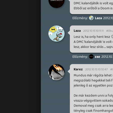
DMC kalandjáték is volt egy
Ebből az erőből a Doom is 
Laza
2012.10
Laza
2012.10.15 10:11:11
#0bu
Lesz is, ha only hent lesz 
A DMC 'kalandjáték' is volt 
lesz, akkor lesz sírás ... s
zaz
2012.10.
Karez
2012.10.15 10:10:47
#
Mundus már régóta lehet 
megszólaló hegekkel teli f
jelenleg ő az egyetlen poz
De már kezdem unni a foly
vissza végigvittem sokads
Demoval meg csak arra les
tényleg csak finomhangolt