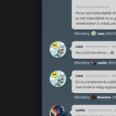
2012.10.15 10:32:47
#0bulo
De az nem kaéandjáték. M
az már kalandjáték és ez 
remekműben is voltak, ped
Laza
2012.1
Laza
2012.10.15 10:24:47
#0
Ha a CoD-ban lenne ..... 😃
Lavitz
2012.
Laza
2012.10.15 10:23:47
#0
Én is a tartalomra és a já
nem írnám le mégy egysze
Rewmac
20
Lavitz
2012.10.15 10:23:38
#