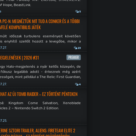
f Hope, BeastLink.
a
5
A PC-N: MEGNÉZTÜK MIT TUD A CONKER ÉS A TÖBBI
AFELÉ KOMPATIBILIS JÁTÉK
múlt időszak turbulens eseményeit követően
is enyhítő szellőt hozott a levegőbe, mikor a
oft bejelentette, hogy PC-re is kiterjesztik az
7.27.
23
Original visszafelé kompatibilitást. Lássuk,
 jutottak...
MEGJELENÉSEK | 2026 #31
PREMIER
egy Halo-megjelenés a nyár kellős közepén, de
 fókusz legalább adott - érkeznek még azért
sségek, mint például a The Relic: First Guardian,
blade Chronicles 2 és a Dispatch új átiratai vagy
7.27.
4
 a Mistfall Hunter
HAT AZ ÚJ TOMB RAIDER – EZ TÖRTÉNT PÉNTEKEN
bbá: Kingdom Come Salvation, Xenoblade
cles 2 – Nintendo Switch 2 Edition.
7.25.
INE SZTORI TRAILER, ALIENS: FIRETEAM ELITE 2