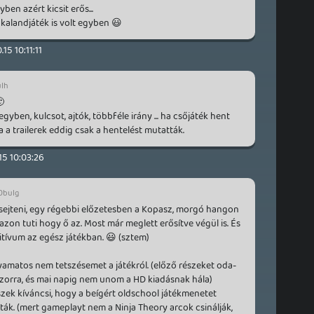
ben azért kicsit erős...
kalandjáték is volt egyben 😃
.15 10:11:11
lh
🙂
egyben, kulcsot, ajtók, többféle irány ... ha csőjáték hent
ajna a trailerek eddig csak a hentelést mutatták.
15 10:03:26
0bulg
sejteni, egy régebbi előzetesben a Kopasz, morgó hangon
azon tuti hogy ő az. Most már meglett erősítve végül is. És
itívum az egész játékban. 😃 (sztem)
amatos nem tetszésemet a játékról. (előző részeket oda-
zorra, és mai napig nem unom a HD kiadásnak hála)
zek kíváncsi, hogy a beígért oldschool játékmenetet
ák. (mert gameplayt nem a Ninja Theory arcok csinálják,