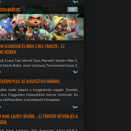
a
3
OON RAIDERS
TESZT
a
12
M-ELADÁSOK ÉS NIOH 3 DLC-TRAILER – EZ
NT KEDDEN
á: Crazy Taxi: World Tour, Marvel's Spider-Man 2,
d Silent Bob's Joint Venture, Tormented Souls 2,
e Room in Hell, Slain 2: The Beast Within.
a
1
TATION PLUS: AZ AUGUSZTUSI HÁRMAS
idám indie kaland a megjelenés napján. Zombis
túra. Független fejlesztésű horror történet. Ez
az előfizetőket a következő hónapban.
a
6
F WAR: LAUFEY JÖVŐRE – EZ TÖRTÉNT HÉTFŐN (ÉS A
GÉN)
á: Final Fantasy XIV: Evercold, S.T.A.L.K.E.R.2: