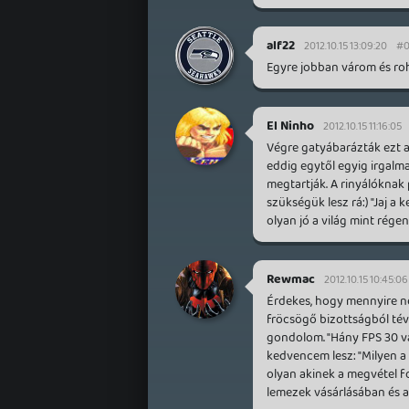
alf22
2012.10.15 13:09:20
#0
Egyre jobban várom és roh
El Ninho
2012.10.15 11:16:05
Végre gatyábarázták ezt a 
eddig egytől egyig irgalma
megtartják. A rinyálóknak 
szükségük lesz rá:) "Jaj a k
olyan jó a világ mint régen!
Rewmac
2012.10.15 10:45:06
Érdekes, hogy mennyire nem
fröcsögő bizottságból tév
gondolom. "Hány FPS 30 vag
kedvencem lesz: "Milyen a 
olyan akinek a megvétel f
lemezek vásárlásában és a