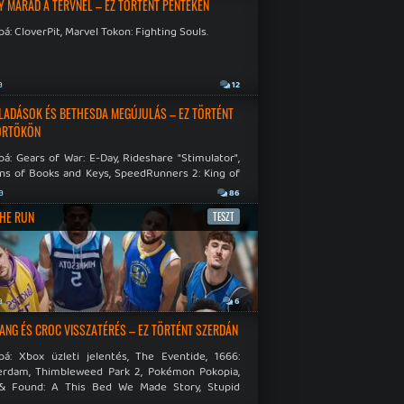
Y MARAD A TERVNÉL – EZ TÖRTÉNT PÉNTEKEN
á: CloverPit, Marvel Tokon: Fighting Souls.
a
12
LADÁSOK ÉS BETHESDA MEGÚJULÁS – EZ TÖRTÉNT
ÖRTÖKÖN
á: Gears of War: E-Day, Rideshare "Stimulator",
ns of Books and Keys, SpeedRunners 2: King of
.
a
86
THE RUN
TESZT
a
6
NG ÉS CROC VISSZATÉRÉS – EZ TÖRTÉNT SZERDÁN
bá: Xbox üzleti jelentés, The Eventide, 1666:
rdam, Thimbleweed Park 2, Pokémon Pokopia,
& Found: A This Bed We Made Story, Stupid
 Dies.