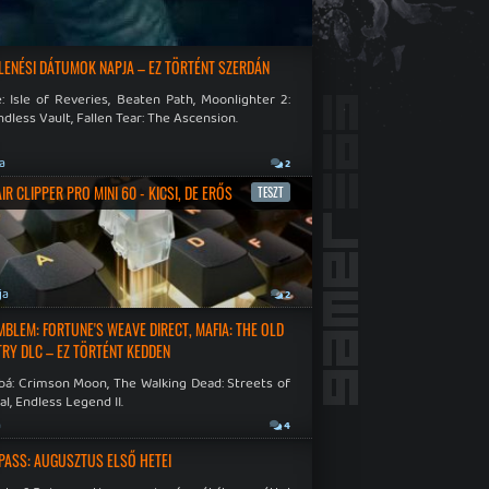
LENÉSI DÁTUMOK NAPJA – EZ TÖRTÉNT SZERDÁN
: Isle of Reveries, Beaten Path, Moonlighter 2:
dless Vault, Fallen Tear: The Ascension.
ja
2
R CLIPPER PRO MINI 60 - KICSI, DE ERŐS
TESZT
ja
2
EMBLEM: FORTUNE'S WEAVE DIRECT, MAFIA: THE OLD
RY DLC – EZ TÖRTÉNT KEDDEN
bá: Crimson Moon, The Walking Dead: Streets of
al, Endless Legend II.
a
4
PASS: AUGUSZTUS ELSŐ HETEI