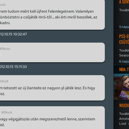
A SON
bulv
Tovább
 nem tudom miért kell újfent felemlegetnem. Valamilyen
böztetni a csőjáték HnS-től ... aki érti miről beszélek, az
kadni.
5 napj
12.10.15 10:32:47
PS5-E
CSÜT
#0bulu
Tovább
Seaso
Speed
6 napj
012.10.15 15:11:33
NBA: 
0bult
 tetszett az új Dantede ez nagyon jó játék lesz. És higy
esz.
7 napj
WUCHA
#0buls
Továb
Amste
 vagy végigjátszás után megszerezhető lenne, szerintem
Lost 
st.
Never