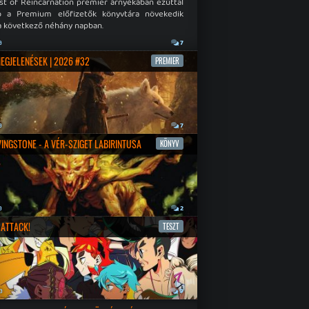
st of Reincarnation premier árnyékában ezúttal
b a Premium előfizetők könyvtára növekedik
a következő néhány napban.
a
7
MEGJELENÉSEK | 2026 #32
PREMIER
a
7
IVINGSTONE - A VÉR-SZIGET LABIRINTUSA
KÖNYV
a
2
ATTACK!
TESZT
a
9