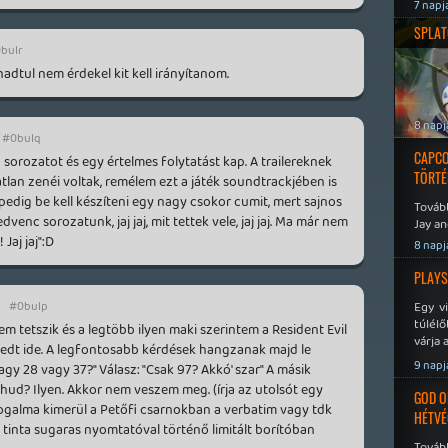
7 napj
SPLAT
bulr
adtul nem érdekel kit kell irányítanom.
8 napj
#0bulq
CAPCO
sorozatot és egy értelmes folytatást kap. A trailereknek
TÖRTÉ
tlan zenéi voltak, remélem ezt a játék soundtrackjében is
pedig be kell készíteni egy nagy csokor cumit, mert sajnos
Tovább
edvenc sorozatunk, jaj jaj, mit tettek vele, jaj jaj. Ma már nem
Jay an
 Jaj jaj":D
No Mor
8 napj
PLAYS
#0bulp
Egy v
túlélő
 tetszik és a legtöbb ilyen maki szerintem a Resident Evil
várja 
edt ide. A legfontosabb kérdések hangzanak majd le
9 napj
y 28 vagy 37?" Válasz: "Csak 97? Akkó' szar" A másik
hud? Ilyen. Akkor nem veszem meg. (írja az utolsót egy
GOD O
ogalma kimerül a Petőfi csarnokban a verbatim vagy tdk
HÉTVÉ
 tinta sugaras nyomtatóval történő limitált borítóban
Tovább