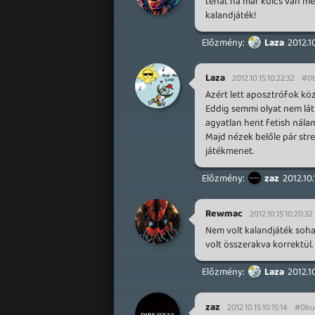
tehát ha már kulcs van me
kalandjáték!
Laza
2012.10
Laza
2012.10.15 10:22:32
#0b
Azért lett aposztrófok kö
Eddig semmi olyat nem lát
agyatlan hent fetish nála
Majd nézek belőle pár stre
játékmenet.
zaz
2012.10.
Rewmac
2012.10.15 10:20:32
Nem volt kalandjáték soha.
volt összerakva korrektül.
Laza
2012.10
zaz
2012.10.15 10:15:14
#0bu