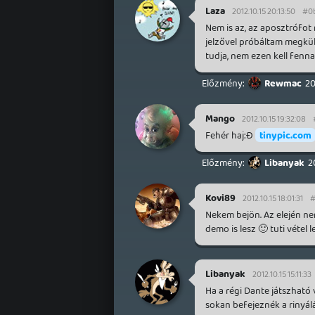
Laza
2012.10.15 20:13:50
#0
Nem is az, az aposztrófot
jelzővel próbáltam megkülön
tudja, nem ezen kell fenna
Rewmac
20
Mango
2012.10.15 19:32:08
Fehér haj:Đ
tinypic.com
Libanyak
2
Kovi89
2012.10.15 18:01:31
#
Nekem bejön. Az elején nem
demo is lesz 🙂 tuti vétel l
Libanyak
2012.10.15 15:11:33
Ha a régi Dante játszható
sokan befejeznék a rinyálá