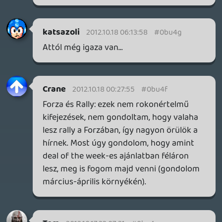
ENKI-HUN
2012.10.17 21:37:34
Mr. X
2012.10.17 22:40:29
#0bu4c
Faszán 50 kommenten át kell hajtani a "4et
fizet 5öt kap" akció értelmét ??? 😮
/ ha valaki beleköt, hogy ez nem 4, akkor
öngyilkos leszek ! 😃 /
Bogyi007
2012.10.17 22:27:49
Alwares
2012.10.17 22:40:25
#0bu4b
MMO-knál halott az előfizetéses modell.
Szerintem ez alig különbözik.
Mr. X
2012.10.17 22:38:20
#0bu4a
Az hétszentség, hogy akkor csak a kölykök
maradnak a pályán .... én már most is öreg
vagyok madárnak.
zsozsa
2012.10.17 22:06:07