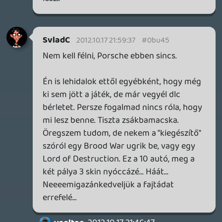
mi a tököm van ezzel a világgal máááá???
backstab
2012.10.17 20:46:00
#0bu3x
Ez egy komment volt.
Fecsa 44
2012.10.17 20:43:07
Fecsa 44
2012.10.17 20:43:07
#0bu3w
No comment
Mr. X
2012.10.17 20:29:09
#0bu3v
Már miért járna ? 😃
NEM JÁR !
All :
Rendesen hajtjátok a semmit 🙂
Keyoo
2012.10.17 20:05:08