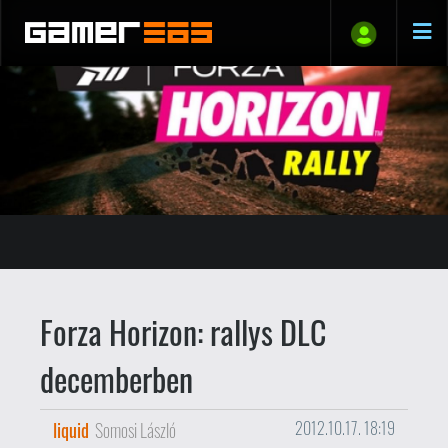
Forza Horizon: rallys DLC
decemberben
liquid
Somosi László
2012.10.17. 18:19
Beköszön a korszellem: a
Forza Horizon
még meg sem jelent (majd jövő héten), de
máris bejelentették hozzá az első