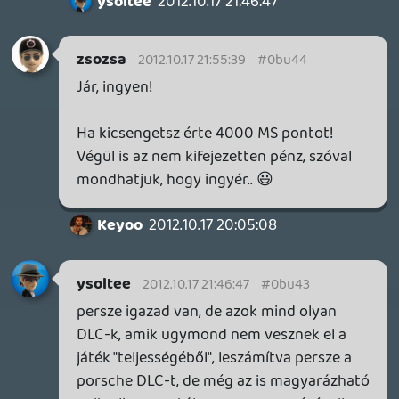
Tom
2012.10.17 20:05:57
#0bu3u
Ámen! 🙂
A kapitalizmusról egy rövid filmjelenet az
egyik kedvenc filmemből
Driver
2012.10.17 20:02:44
Keyoo
2012.10.17 20:05:08
#0bu3t
a limited kiadáshoz jár season pass?
Driver
2012.10.17 20:02:44
#0bu3s
Áldásos bizony:)