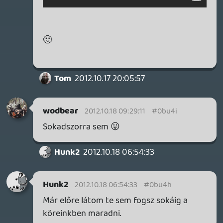
akkor az nincsen ingyen. Érted?
"Az más kérdés hogy ezen Dlc-knek
szerintem is magának a játéknak a szerves
részének kellene lennie és nem úgy kellene
a többségnek a magáévá tudnia majd
hogy végül a játékért dupla árat fizessen
érte." Ebbe direkt nem is mentem bele.
Mert őszintén leszarom. Minden
termék/szolgáltatás annyit ér, amennyiért
el lehet adni. Hogy tetszik-e nekem
személy szerint (természetesen nem) az
irreleváns, mert jelenleg ez az üzleti modell
nem hogy életképes, de ráadásul rendkívül
virágozó is sajnos.
Bogyi007
2012.10.17 22:27:49
Fre
2012.10.17 22:58:36
#0bu4d
ugyan ez. totál ugyan ez! pont a játékost
teszik tönkre...