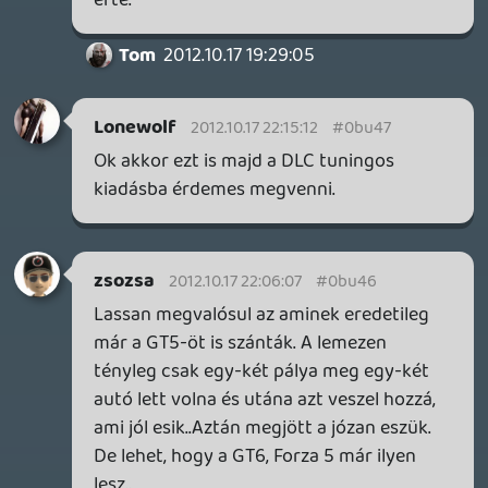
ENKI-HUN
2012.10.17 21:33:13
#0bu40
És ha a FREE jelentését nem ingyenesnek
fordítod, hanem szabadnak, vagy
mentesnek akkor már van értelme az
előfizetésnek?
Egyből értelmét vesztené a kifejezésen
való lovaglás.
Persze, hogy kifizetted, hiszen ezért
fizettél elő. Nem ingyen van, hanem
szabad hozzáféréssel rendelkezel. Tehát
Free... 😃
Tom
2012.10.17 19:51:58
dreampage
2012.10.17 21:00:43
#0bu3z
Új terület, új utak nem ártanak a játéknak.
Ha mindez új single-player versenyeket is
jelent, az annál jobb. A többi DLC-t meg
majd meglátjuk.
Fre
2012.10.17 20:46:11
#0bu3y