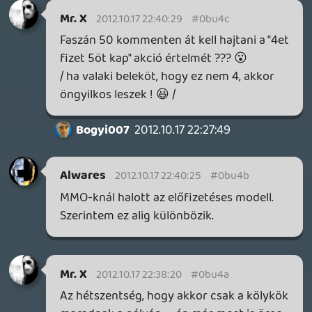
autó lett volna és utána azt veszel hozzá,
ami jól esik..Aztán megjött a józan eszük.
De lehet, hogy a GT6, Forza 5 már ilyen
lesz..
SvladC
2012.10.17 21:59:37
#0bu45
Nem kell félni, Porsche ebben sincs.
Én is lehidalok ettől egyébként, hogy még
ki sem jött a játék, de már vegyél dlc
bérletet. Persze fogalmad nincs róla, hogy
mi lesz benne. Tiszta zsákbamacska.
Öregszem tudom, de nekem a "kiegészítő"
szóról egy Brood War ugrik be, vagy egy
Lord of Destruction. Ez a 10 autó, meg a
két pálya 3 skin nyóccázé... Háát...
Neeeemigazánkedveljük a fajtádat
errefelé...
ysoltee
2012.10.17 21:46:47