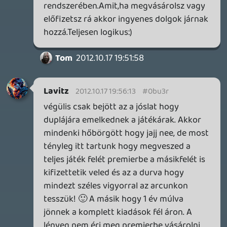
Te érted, Én értem és még nagyon sokan
mások is értik. Azért lovagolunk a
megfogalmazáson, mert ez egy tudatosan
félrevezető marketing megfogalmazás,
ami bizony megtéveszthet embereket. És
Információk
Oké, értem és elfogadom!
ez a baj. Nem hiszem, hogy a
szerkesztőknek A betűre megadják, akár a
hazai forgalmazók, hogy már pedig így és
így kell megjelennie egy sajtó
közleménynek. Kizárt dolog. Ezért nem
értem miért írnak ilyen blődségeket, mint
hogy ingyenes az, amiért fizetsz.
Szerintem durva.
axl
2012.10.17 19:35:11
Kumite
2012.10.17 19:39:36
#0bu3e
OFF
Én kb 1 hónapja épp a Te logikád követése
és hangoztatása miatt lettem lesz*rrágó N
fanboyozva és Sony haterezve:
gamer365.hu