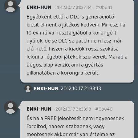
Ha valamilyen játékot nem tudsz
megvenni megjelenés utáni hónapokban
akkor már érdemes várni.
☠️ 94c
2012.10.17 19:51:20
Tom
2012.10.17 19:51:58
#0bu3q
Na látod ebben teljesen igazad van.
Mindenkinek szíve joga, hogy hülye
maradjon 🙂 Bár azt mondják a
tudatlanság áldásos 😃 Ha így könnyebb
szívvel veszik meg 50 dollárért előre
kifizetve a DLC-ket, akkor legyen ingyen
🙂 🙂 🙂
Driver
2012.10.17 19:40:04
☠️ 94c
2012.10.17 19:51:20
#0bu3p
hát ezen manapság már tényleg nincs mit
csodálkozni... lassan ha megveszel egy
játékot kapsz egy fehér hátteret és