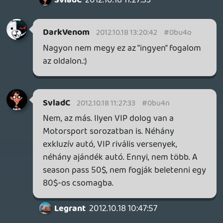
re. A másik nagy kedvencem:
Samuel L. Jackson utánozhatatlan benne
🙂
liquid
2012.10.18 10:40:21
priest
2012.10.18 10:53:01
#0bu4l
Azért az már elég gáz, hogy még meg sem
jelent, de már bejelentettek hozzá DLC-t.
Én nagyon szeretem a Forza-t, meg is van
az összes rész CE kiadásban, de DLC-t
egyikhez sem vettem, sőt más játékhoz
sem, méghozzá elvből.