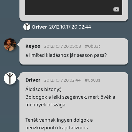
Kumite
2012.10.17 19:40:30
#0bu3h
Nem megyek bele.
A BKV-n nem ingyen utazok, csak mert
van bérletem. Kész. Pont.
Lavitz
2012.10.17 19:39:09
Driver
2012.10.17 19:40:04
#0bu3g
Tom,mindenkinek joga van azt
gondolni,hogy valami ingyen van a mai
szociálisan igen érzékeny
rendszerben/világban.
Az más kérdés miszerint a valóság ettől
távol áll:D
De az illúzió néha jó dolog és bizonyos
esetekben örömteli is.
Tom
2012.10.17 19:29:05
Tom
2012.10.17 19:40:01
#0bu3f