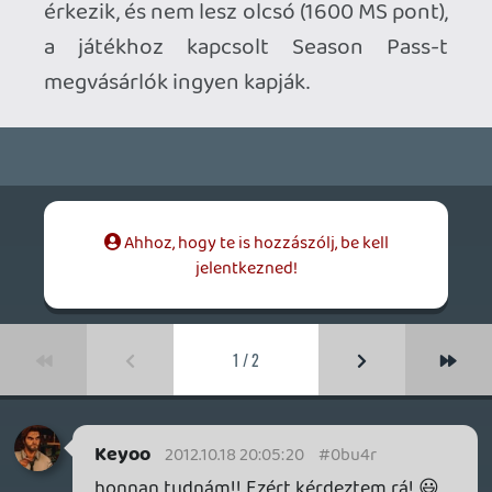
1 / 2
Keyoo
2012.10.18 20:05:20
#0bu4r
honnan tudnám!! Ezért kérdeztem rá! 😃
Mr. X
2012.10.17 20:29:09
Mr. X
2012.10.18 14:58:58
#0bu4q
Elhiszed, ha beírod a Tubába, hogy
Furfangos részvényes, akkor 1találat és
pont egy szimulátor a nyitókép ? 😃
liquid
2012.10.18 10:40:21
wodbear
2012.10.18 13:48:20
#0bu4p
Meg több feltölthető fénykép 😃 (amúgy
nekem is LCE lesz 🙂 )