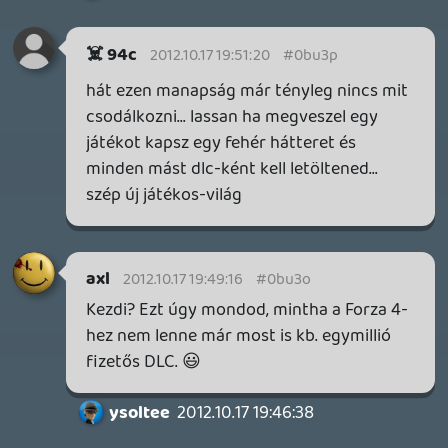
20 órája
2
CORSAIR CLIPPER PRO MINI 60 - KICSI, DE ERŐS
TESZT
1 napja
3
FIRE EMBLEM: FORTUNE'S WEAVE DIRECT, MAFIA: THE OLD
COUNTRY DLC – EZ TÖRTÉNT KEDDEN
Továbbá: Crimson Moon, The Walking Dead: Streets of
Survival, Endless Legend II.
1 napja
4
GAME PASS: AUGUSZTUS ELSŐ HETEI
A Beast of Reincarnation premier árnyékában ezúttal
inkább a Premium előfizetők könyvtára növekedik majd
a következő néhány napban.
2 napja
7
HETI MEGJELENÉSEK | 2026 #32
PREMIER