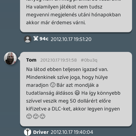
Kiváncsi vagyok, hogy itt meddig fog
elmenni a butaság.
Én neked szurkolok 😉
Tom
2012.10.17 19:35:31
1 / 2
SENARA: THE SACRAMENT
TESZT
Szektások, mélytengeri rémek és egy realisztikus
óceánjáró. A SENARA-ban első pillantásra minden
megvan, ami a sikerhez kell, ez az összkép azonban
becsapós.
7 órája
MEGJELENÉSI DÁTUMOK NAPJA – EZ TÖRTÉNT SZERDÁN
Benne: Isle of Reveries, Beaten Path, Moonlighter 2: The
Endless Vault, Fallen Tear: The Ascension.