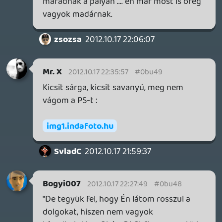
zsozsa
2012.10.17 21:55:39
#0bu44
Jár, ingyen!
Ha kicsengetsz érte 4000 MS pontot!
Végül is az nem kifejezetten pénz, szóval
mondhatjuk, hogy ingyér.. 😃
Keyoo
2012.10.17 20:05:08
ysoltee
2012.10.17 21:46:47
#0bu43
persze igazad van, de azok mind olyan
DLC-k, amik ugymond nem vesznek el a
játék "teljességéből", leszámítva persze a
porsche DLC-t, de még az is magyarázható
volt a licensz utólagos megszerzésével!
ez a fajta módszer viszont tipikusan az,
hogy egy konkrét "játékmódot" vettek ki
belőle, ami egyébként simán benne
lehetett volna, de így majd eladják külön!
ezt nagyobb lehúzásnak érzem a plusz
autós dlc-knél