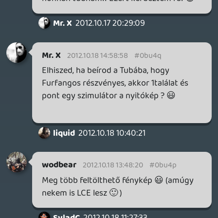
SvladC
2012.10.18 11:27:33
DarkVenom
2012.10.18 13:20:42
#0bu4o
Nagyon nem megy ez az "ingyen" fogalom
az oldalon.:)
SvladC
2012.10.18 11:27:33
#0bu4n
Nem, az más. Ilyen VIP dolog van a
Motorsport sorozatban is. Néhány
exkluzív autó, VIP rivális versenyek,
néhány ajándék autó. Ennyi, nem több. A
season pass 50$, nem fogják beletenni egy
80$-os csomagba.
Legrant
2012.10.18 10:47:57
Tom
2012.10.18 11:12:08
#0bu4m
Nagyon nagy film imádom. Kár, hogy a
mostani filmeknél inkább a látványra
mennek és nem annyira a szövegre/script-