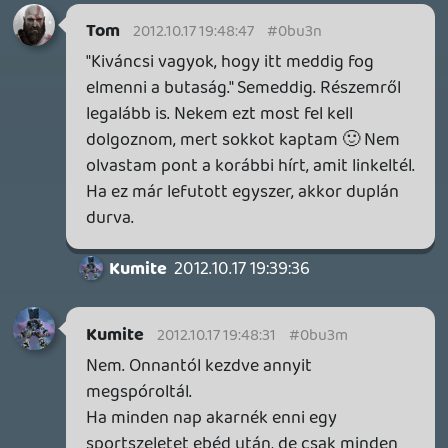
3 napja
7
IAN LIVINGSTONE - A VÉR-SZIGET LABIRINTUSA
KÖNYV
3 napja
2
DENSHATTACK!
TESZT
4 napja
9
A SONY MARAD A TERVNÉL – EZ TÖRTÉNT PÉNTEKEN
Továbbá: CloverPit, Marvel Tokon: Fighting Souls.
5 napja
12
PS5-ELADÁSOK ÉS BETHESDA MEGÚJULÁS – EZ TÖRTÉNT