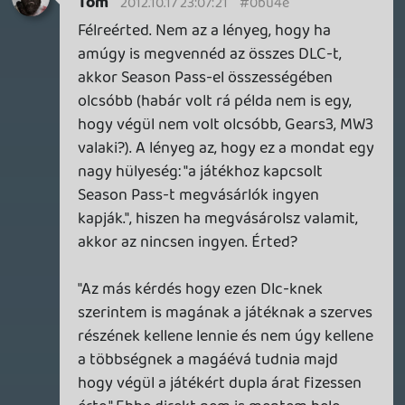
Mr. X
2012.10.17 22:35:57
#0bu49
Kicsit sárga, kicsit savanyú, meg nem
vágom a PS-t :
img1.indafoto.hu
SvladC
2012.10.17 21:59:37
Bogyi007
2012.10.17 22:27:49
#0bu48
"De tegyük fel, hogy Én látom rosszul a
dolgokat, hiszen nem vagyok
tévedhetetlen. Oké a DLCk "ingyenesek", ha
megvásárlod a Season Pass-t. De a Season
Pass-t, akkor minek is veszed meg? Mi célt
is szolgál amúgy? Mit is kapsz érte? Jaaa a
DLC-ket fizeted ki ELŐRE!!! "
Nem jól látod - A SP nem egészen az hogy
a Dlc-ket fizeted ki előre, hanem az hogy a
később megjelenő Dlc-ket veszed meg egy