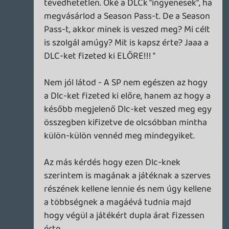
axl
2012.10.17 19:49:16
GeneraL_XTX
2012.10.17 21:40:04
#0bu42
Ha már csinálják, legalább ne pofátlanul
tennék ezt. Legalább várjanak egy-két
hetet a megjelenés után, és akkor
jelentség be, ne előtte....
ENKI-HUN
2012.10.17 21:37:34
#0bu41
Egyébként ettől a DLC-s generációtól
kicsit elment a játékos kedvem. Mi lesz, ha
10 év múlva nosztalgiából a korongért
nyúlok, de se DLC se patch nem lesz már
elérhető, hiszen a kiadók rossz szokása
lelőni a régebbi játékok szervereit. Marad a
bugos, alap verzió, ami a gyártás
pillanatában a korongra került.
ENKI-HUN
2012.10.17 21:33:13