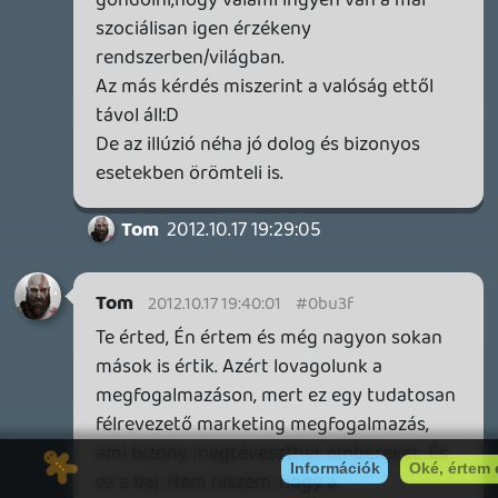
19 éve videójáték minden nap! Copyright 365 Media Kft
Impresszum
|
Hirdetési ajánlatunk
|
Felhasználási feltételek
|
Adatvédelmi elveink
|
Sütik
Hírek
|
Cikkek
|
Podcastok
|
Blogok
|
Gaming Fórum
|
Offtopic Fórum
RSS
|
Blog RSS
|
Podcast RSS
|
Instagram
|
Youtube
|
Facebook
|
Twitter
|
Patreon