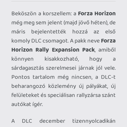
komoly DLC csomagot. A pakk neve
Forza
Horizon Rally Expansion Pack
, amiből
könnyen kisakkozható, hogy a
sárdagasztás szerelmesei járnak jól vele.
Pontos tartalom még nincsen, a DLC-t
beharangozó közlemény új pályákat, új
felületeket és speciálisan rallyzársa szánt
autókat ígér.
A DLC december tizennyolcadikán
érkezik, és nem lesz olcsó (1600 MS pont),
a játékhoz kapcsolt Season Pass-t
megvásárlók ingyen kapják.
Ahhoz, hogy te is hozzászólj, be kell
jelentkezned!