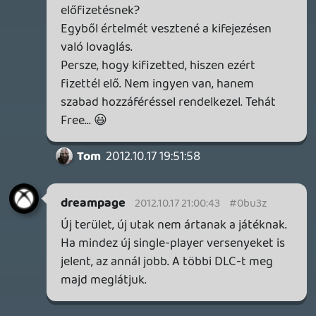
minden mást dlc-ként kell letöltened...
szép új játékos-világ
axl
2012.10.17 19:49:16
#0bu3o
Kezdi? Ezt úgy mondod, mintha a Forza 4-
hez nem lenne már most is kb. egymillió
fizetős DLC. 😃
ysoltee
2012.10.17 19:46:38
Tom
2012.10.17 19:48:47
#0bu3n
"Kiváncsi vagyok, hogy itt meddig fog
elmenni a butaság." Semeddig. Részemről
legalább is. Nekem ezt most fel kell
dolgoznom, mert sokkot kaptam 🙂 Nem
olvastam pont a korábbi hírt, amit linkeltél.
Ha ez már lefutott egyszer, akkor duplán
durva.
Kumite
2012.10.17 19:39:36