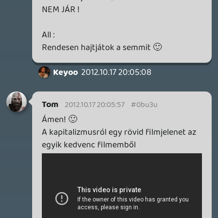
A mondatban benne van a "megvásárlók"
szó, innentől kezdve szerintem felesleges
félrevezetésről beszélni. (Szépítésről
maximum.)
Tom
2012.10.17 19:40:01
Tom
2012.10.17 19:45:18
#0bu3j
Pedig ez semmi más, mint a józan paraszti
ésszel rendelkező gondolkodó ember
logikája 😃
Lavitz
2012.10.17 19:39:09
Lavitz
2012.10.17 19:42:52
#0bu3i
pedig ha kiszámolod jegyre lebontva akkor
amikor eléred a bérlet árát jegyben
átszámolva akkor onnantól ingyen van
nem? 😃
Kumite
2012.10.17 19:40:30