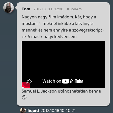
Valószínű mondjuk ezt a részt kihagyom,
mert nagyon nem hozza azt amit vártam...
alapból röhejesen kevés tartalom, rövid
játékidő, a jó irányítás pedig nem elég,
mert a közvetlen vetélytársakkal szemben
(pl.: TDU sorozat) sehol nincsen a
tartalmat tekintve.
Legrant
2012.10.18 10:47:57
#0bu4k
konzolokszervize.hu
Ebben ezt a VIP jegy takarhatja a Season
Passt?
liquid
2012.10.18 10:40:21
#0bu4j
Sőt, még inkább: kapitalizmus hat percben: