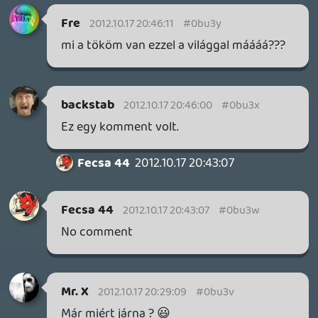
Kumite
2012.10.17 19:48:31
#0bu3m
Nem. Onnantól kezdve annyit
megspóroltál.
Ha minden nap akarnék enni egy
sportszeletet ebéd után, de csak minden
második nap veszek, akkor az mindig fél
áron lesz, mert előző nap kihagytam?
Megspórolni nemegyenlő ingyen!
Lavitz
2012.10.17 19:42:52
ysoltee
2012.10.17 19:46:38
#0bu3l
vicces hogy már a turn10 is kezdi ezt a
gusztustalan üzletpolitikát. ráadásul
pofátlanul előre bej is jelentik, hogy
"bizony le leszel húzva"
elszomorító, de ez van!
axl
2012.10.17 19:45:21
#0bu3k