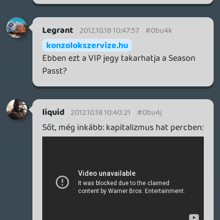
Crane
2012.10.18 00:27:55
#0bu4f
Forza és Rally: ezek nem rokonértelmű
kifejezések, nem gondoltam, hogy valaha
lesz rally a Forzában, így nagyon örülök a
hírnek. Most úgy gondolom, hogy amint
deal of the week-es ajánlatban féláron
lesz, meg is fogom majd venni (gondolom
március-április környékén).
Tom
2012.10.17 23:07:21
#0bu4e
Félreérted. Nem az a lényeg, hogy ha
amúgy is megvennéd az összes DLC-t,
akkor Season Pass-el összességében
olcsóbb (habár volt rá példa nem is egy,
hogy végül nem volt olcsóbb, Gears3, MW3
valaki?). A lényeg az, hogy ez a mondat egy
nagy hülyeség: "a játékhoz kapcsolt
Season Pass-t megvásárlók ingyen
kapják.", hiszen ha megvásárolsz valamit,