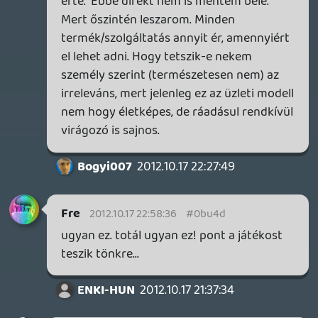
összegben kifizetve de olcsóbban mintha
külön-külön vennéd meg mindegyiket.
Az más kérdés hogy ezen Dlc-knek
szerintem is magának a játéknak a szerves
részének kellene lennie és nem úgy kellene
a többségnek a magáévá tudnia majd
hogy végül a játékért dupla árat fizessen
érte.
Tom
2012.10.17 19:29:05
Lonewolf
2012.10.17 22:15:12
#0bu47
Ok akkor ezt is majd a DLC tuningos
kiadásba érdemes megvenni.
zsozsa
2012.10.17 22:06:07
#0bu46
Lassan megvalósul az aminek eredetileg
már a GT5-öt is szánták. A lemezen
tényleg csak egy-két pálya meg egy-két