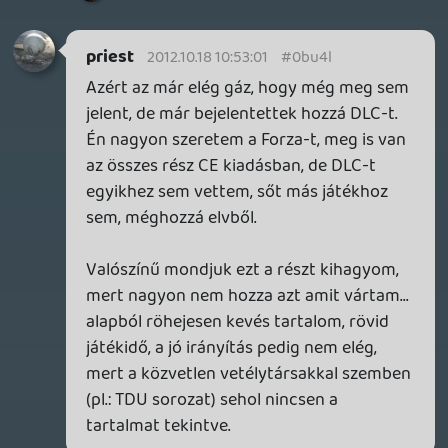
🙂
Tom
2012.10.17 20:05:57
wodbear
2012.10.18 09:29:11
#0bu4i
Sokadszorra sem 😛
Hunk2
2012.10.18 06:54:33
Hunk2
2012.10.18 06:54:33
#0bu4h
Már előre látom te sem fogsz sokáig a
köreinkben maradni.
katsazoli
2012.10.18 06:13:58
#0bu4g
Attól még igaza van...