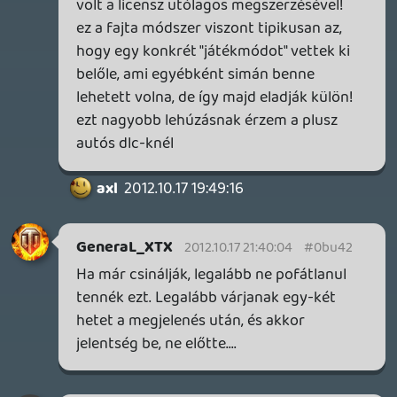
Boldogok a lelki szegények, mert övék a
mennyek országa.
Tehát vannak ingyen dolgok a
pénzközpontú kapitalizmus
rendszerében.Amit,ha megvásárolsz vagy
előfizetsz rá akkor ingyenes dolgok járnak
hozzá.Teljesen logikus:)
Tom
2012.10.17 19:51:58
Lavitz
2012.10.17 19:56:13
#0bu3r
végülis csak bejött az a jóslat hogy
duplájára emelkednek a játékárak. Akkor
mindenki hőbörgött hogy jajj nee, de most
tényleg itt tartunk hogy megveszed a
teljes játék felét premierbe a másikfelét is
kifizettetik veled és az a durva hogy
mindezt széles vigyorral az arcunkon
tesszük! 🙂 A másik hogy 1 év múlva
jönnek a komplett kiadások fél áron. A
lényeg nem éri meg premierbe vásárolni.