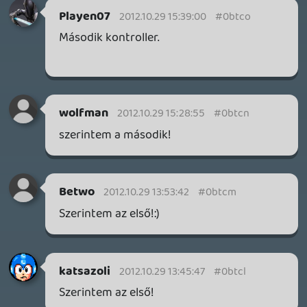
Szerintem az első!
webex
2012.10.28 21:36:14
#0btc5
háááát második
1 / 9