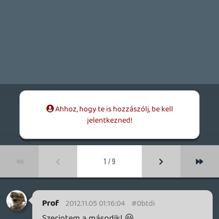
sosem nyertem semmit:) kösz mégegyszer
mindenkinek!
atom360
2012.11.03 15:38:31
atom360
2012.11.03 15:38:31
#0btdd
Nahát köszi szépen mindenkinek:) de csak
jövöhónapban tervezem az xbox
megvásárlását és csak a halo miatt:)
HUN David1
2012.11.03 15:10:27
#0btdc
Gratula!
MistaPriest
2012.11.03 14:18:54
#0btdb
grt!!
SzucsBenji
2012.11.03 11:59:05
#0btda