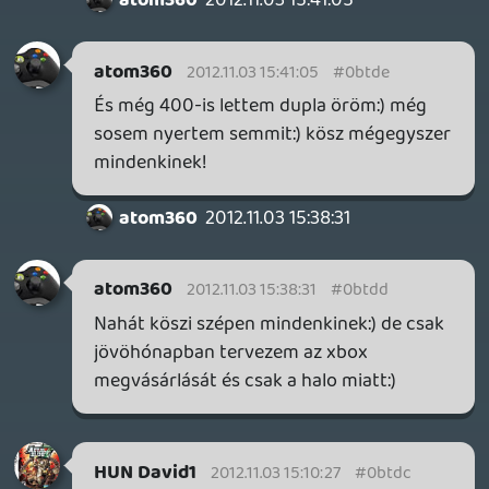
☠️ 94c
2012.11.02 13:38:58
#0btd5
még várnak a sorsolással... aki utoljára
rinyál az elmaradt sorsolás miatt, az nyeri
🙂
Hoppá, akkor most én is kiestem 😃
zsolt94
2012.11.02 12:06:08
#0btd4
ezt most nem értem nem úgy van hogy
xbox live előfizetést kap aki nyer?
SamS
2012.11.02 11:48:33
#0btd3
olyan rohadt jól néz ki mindkét joy, hogy
megtartották maguknak 😃
zsolt94
2012.11.02 09:53:41
#0btd2
Csak semmi nyugalom tartsuk meg a
pánik hangulatot.