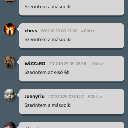
THQ Nordic Digital Showcase összefoglaló.
7 órája
4
GTA A NETFLIXEN – EZ TÖRTÉNT CSÜTÖRTÖKÖN
Továbbá: Warrior Cats: Clans of the Forest, Onimusha:
Way of the Sword, TOEM 2, Quake remaster.
1 napja
9
SENARA: THE SACRAMENT
TESZT
Szektások, mélytengeri rémek és egy realisztikus
óceánjáró. A SENARA-ban első pillantásra minden
megvan, ami a sikerhez kell, ez az összkép azonban
becsapós.
1 napja
4
MEGJELENÉSI DÁTUMOK NAPJA – EZ TÖRTÉNT SZERDÁN
Benne: Isle of Reveries, Beaten Path, Moonlighter 2: The
Endless Vault, Fallen Tear: The Ascension.
2 napja
2