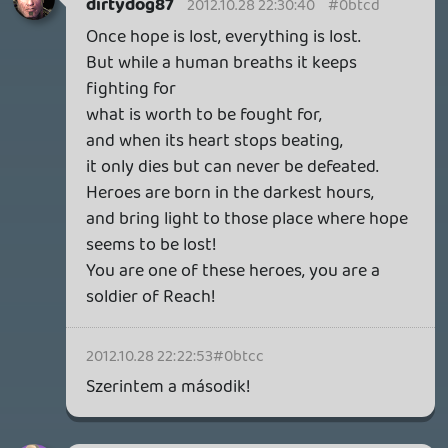
CORSAIR CLIPPER PRO MINI 60 - KICSI, DE ERŐS
TESZT
2 napja
5
FIRE EMBLEM: FORTUNE'S WEAVE DIRECT, MAFIA: THE OLD
COUNTRY DLC – EZ TÖRTÉNT KEDDEN
Továbbá: Crimson Moon, The Walking Dead: Streets of
Survival, Endless Legend II.
3 napja
4
GAME PASS: AUGUSZTUS ELSŐ HETEI
A Beast of Reincarnation premier árnyékában ezúttal
inkább a Premium előfizetők könyvtára növekedik majd
a következő néhány napban.
3 napja
7
Információk
Oké, értem és elfogadom!
HETI MEGJELENÉSEK | 2026 #32
PREMIER