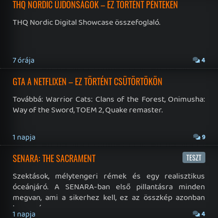
19 éve videójáték minden nap! Copyright 365 Media Kft
Impresszum
|
Hirdetési ajánlatunk
|
Felhasználási feltételek
|
Adatvédelmi elveink
|
Sütik
Hírek
|
Cikkek
|
Podcastok
|
Blogok
|
Gaming Fórum
|
Offtopic Fórum
RSS
|
Blog RSS
|
Podcast RSS
|
Instagram
|
Youtube
|
Facebook
|
Twitter
|
Patreon