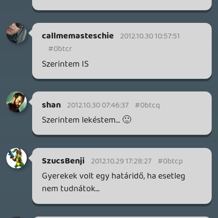
Szerintem az első!
brucelee78
2012.10.28 22:21:02
#0btca
Szerintem az első!
syabi01
2012.10.28 22:20:48
#0btc9
Szerintem az első!
mrpeck
2012.10.28 22:19:56
#0btc8
Szerintem az első!
zotya89
2012.10.28 21:59:26
#0btc7
Szerintem az első!
Csaby83
2012.10.28 21:56:34
#0btc6