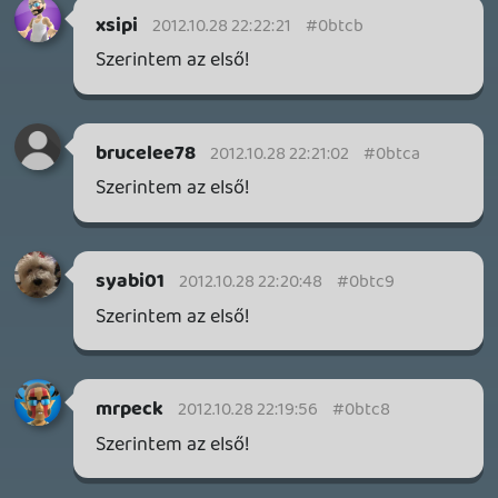
4 napja
7
IAN LIVINGSTONE - A VÉR-SZIGET LABIRINTUSA
KÖNYV
4 napja
2
DENSHATTACK!
TESZT
5 napja
9
A SONY MARAD A TERVNÉL – EZ TÖRTÉNT PÉNTEKEN
Továbbá: CloverPit, Marvel Tokon: Fighting Souls.
7 napja
12
PS5-ELADÁSOK ÉS BETHESDA MEGÚJULÁS – EZ TÖRTÉNT
CSÜTÖRTÖKÖN