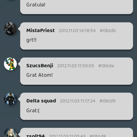
IdnaMark
2012.11.02 00:18:01
#0btd1
???
gOben
2012.11.01 16:20:31
#0btd0
Lehet hogy akkor ez elmarad?
Csaby83
2012.11.01 13:01:34
#0btcz
Sorsolás???
Delta squad
2012.10.31 20:12:25
#0btcy
Még nem volt eredményhirdetés -.-
callmemasteschie
2012.10.31 18:33:33
csirkecske
2012.10.31 20:05:30
#0btcx
Szerintem a második!