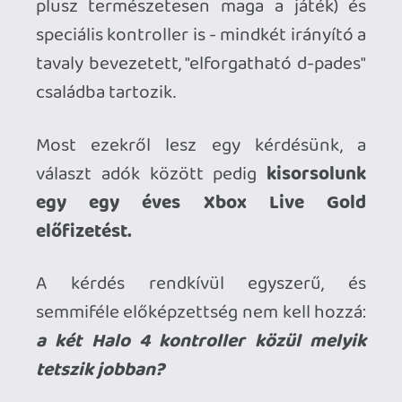
Ha a Halo 4 Xbox 360 mellé adott
(lásd odalent), írd a kommentek
közé:
Szerintem az első!
Ha a külön megvásárolható (lásd
odalent), írd a kommentek közé:
Szerintem a második!
Aki válaszol a kérdésre, és pluszban
ír egy legalább négy soros, rímekkel
ellátott verset Halo témában,
duplán kerül a kalapba a
sorsoláskor. Határidő: október 28
(vasárnap) 24:00
Kissé (?) megkésve sikerült rábírnunk a
Majmot a sorsolásra (a verseket külön
köszöni), neki kedvezett a szerencse: