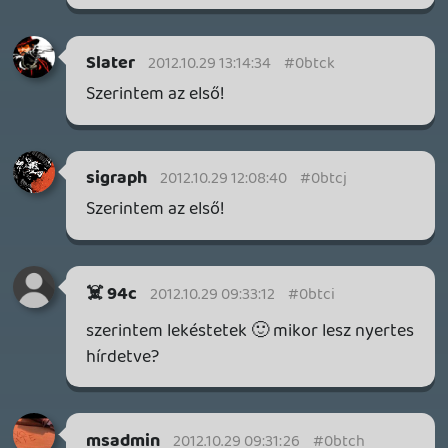
DOOM: THE DARK AGES - REVELATIONS DLC
TESZT
3 órája
1
THQ NORDIC ÚJDONSÁGOK – EZ TÖRTÉNT PÉNTEKEN