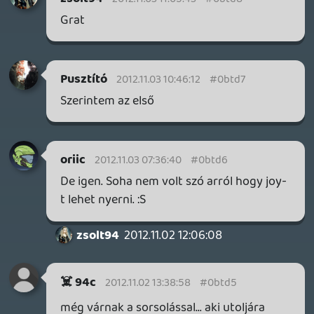
2012.10.31 20:02:35
#0btcw
2. 😃
callmemasteschie
2012.10.31 18:33:33
#0btcv
Enny a REACH nek leáldozott ....... már nem
lehet rajta jáccani mert a halo 4
szervereket készítik elő.am hol lehet
megnézni ki nyert ??
Delta squad
2012.10.31 15:04:52
#0btcu
Hol van már a sorsolás ?!:S Már szerda van!
pbalna
2012.10.31 12:13:11
#0btct
sorsolás?