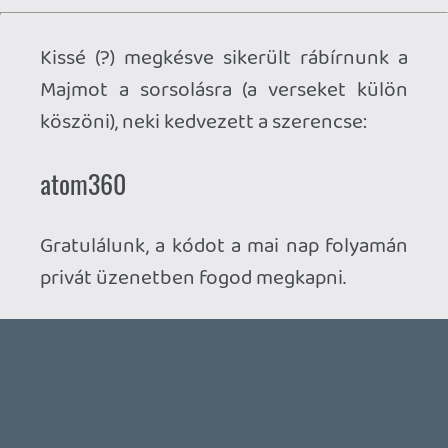
Ahhoz, hogy te is hozzászólj, be kell
jelentkezned!
1 / 9