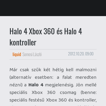
Már csak szűk két hétig kell malmozni
(alternatív esetben: a falat meredten
nézni) a
Halo 4
megjelenésig. Jön mellé
speciális Xbox 360 csomag (benne:
speciális festésű Xbox 360 és kontroller,
plusz természetesen maga a játék) és
speciális kontroller is - mindkét irányító a
tavaly bevezetett, "elforgatható d-pades"
családba tartozik.
Most ezekről lesz egy kérdésünk, a
választ adók között pedig
kisorsolunk
egy egy éves Xbox Live Gold
előfizetést.
A kérdés rendkívül egyszerű, és
semmiféle előképzettség nem kell hozzá:
a két Halo 4 kontroller közül melyik
tetszik jobban?