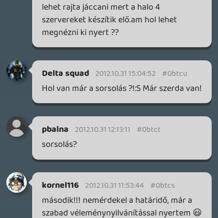
Szerintem a második!
dirtydog87
2012.10.28 22:30:40
#0btcd
Once hope is lost, everything is lost.
But while a human breaths it keeps
fighting for
what is worth to be fought for,
and when its heart stops beating,
it only dies but can never be defeated.
Heroes are born in the darkest hours,
and bring light to those place where hope
seems to be lost!
You are one of these heroes, you are a
soldier of Reach!
2012.10.28 22:22:53
#0btcc
Szerintem a második!
xsipi
2012.10.28 22:22:21
#0btcb