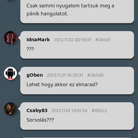
wolfman
2012.10.29 15:28:55
#0btcn
szerintem a második!
Betwo
2012.10.29 13:53:42
#0btcm
Szerintem az első!:)
katsazoli
2012.10.29 13:45:47
#0btcl
Szerintem az első!
Slater
2012.10.29 13:14:34
#0btck
Szerintem az első!
sigraph
2012.10.29 12:08:40
#0btcj