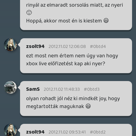
kornel116
2012.10.31 11:53:44
#0btcs
második!!! nemérdekel a határidő, már a
szabad véleménynyilvánítással nyertem 😃
callmemasteschie
2012.10.30 10:57:51
#0btcr
Szerintem IS
shan
2012.10.30 07:46:37
#0btcq
Szerintem lekéstem... 🙂
SzucsBenji
2012.10.29 17:28:27
#0btcp
Gyerekek volt egy határidő, ha esetleg
nem tudnátok...
Playen07
2012.10.29 15:39:00
#0btco
Második kontroller.