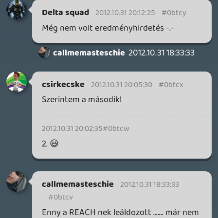
Szerintem az első!
☠️ 94c
2012.10.29 09:33:12
#0btci
szerintem lekéstetek 🙂 mikor lesz nyertes
hírdetve?
msadmin
2012.10.29 09:31:26
#0btch
Szerintem a második!
chrss
2012.10.29 09:21:02
#0btcg
Szerintem a második!
WiZZaRD
2012.10.29 09:03:56
#0btcf
Szerintem az első 😃
Jonnyfiu
2012.10.29 07:51:57
#0btce