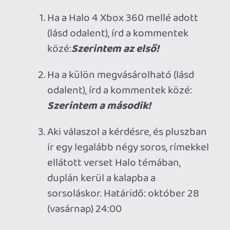
atom360
Gratulálunk, a kódot a mai nap folyamán
privát üzenetben fogod megkapni.