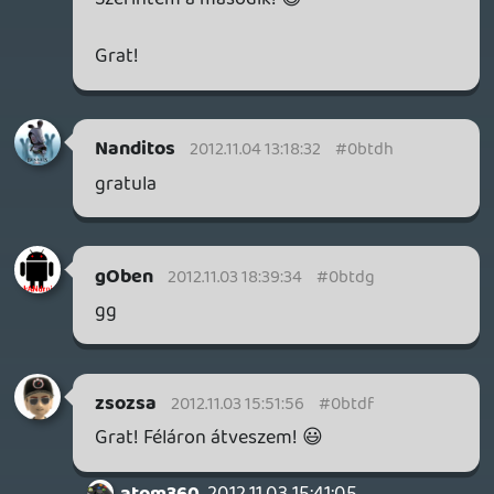
Grat Atom!
Delta squad
2012.11.03 11:17:24
#0btd9
Grat:(
zsolt94
2012.11.03 11:05:43
#0btd8
Grat
Pusztító
2012.11.03 10:46:12
#0btd7
Szerintem az első
oriic
2012.11.03 07:36:40
#0btd6
De igen. Soha nem volt szó arról hogy joy-
t lehet nyerni. :S
zsolt94
2012.11.02 12:06:08