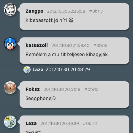
Doma
2012.10.30 19:47:19
kandúrbazsi
2012.10.30 19:53:06
#0brkw
Hmm Bameg Nagyon váro mmááááááá 😃
Doma
2012.10.30 19:47:19
#0brkv
Mér pont ps3-at? 😃
remedy
2012.10.30 19:05:21
Norbi101
2012.10.30 19:36:34
#0brku
yes yes első napos vétel.
szasza10
2012.10.30 19:32:51
#0brkt
Los Santos 😃
Yeaf Kitri
2012.10.30 19:26:52
#0brks