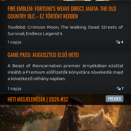
19 éve videójáték minden nap! Copyright 365 Media Kft
Impresszum
|
Hirdetési ajánlatunk
|
Felhasználási feltételek
|
Adatvédelmi elveink
|
Sütik
Hírek
|
Cikkek
|
Podcastok
|
Blogok
|
Gaming Fórum
|
Offtopic Fórum
RSS
|
Blog RSS
|
Podcast RSS
|
Instagram
|
Youtube
|
Facebook
|