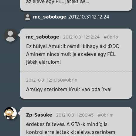
Astro Mike
2012.10.31 11:22:02
#0brlj
Én a GTA IV-el vagyok így. 🙂
METHOS
2012.10.31 09:18:48
mc_sabotage
2012.10.31 11:16:21
#0brli
Nekem a GTA4 megvan PS3-ra is és X360-
ra is, de PS3-on nemn olyan éles a grafika
mint X360-on! Elég szembe tűnően!
2012.10.31 11:14:15
#0brlh
JÉÉÉÉÉÉÉÉÉÉÉÉÉÉZUSKAAAAA DE
KELLESSSZ! :DDD
hudra
2012.10.31 10:16:30
#0brlg
Szerintem ez lesz a két évente megtörténő
első napos vételem. 😃