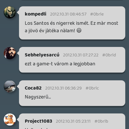
... mert ugyan ahhoz képest, hogy a 4.-be
tettek először, egész jó volt (legalábbis a
játékmódok mindenképpen), a
megvalósítás azért hagyott maga után
kívánnivalót (netkód).
Maffia Work és Team Maffia Work RULEZ!
🙂
Danee
2012.10.30 20:47:21
#0brl2
iFruit. 🙂
Az eddig látottak alapján ez jobban az én
világom lesz, mint a IV. rész.
Keyoo
2012.10.30 20:25:17
#0brl1
yoooo!!! 😃
Sam360
2012.10.30 20:24:40
#0brl0
Hatalmas a plakát. Amin egyébként