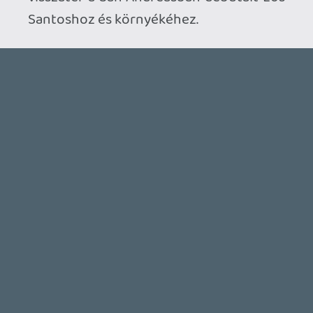
Ahhoz, hogy te is hozzászólj, be kell
jelentkezned!
Cok3
2012.10.31 15:35:11
#0brlt
Jó hír nagyon, és mint mindig, első napos
vétel lesz, mert ez az a cím, aminél nincs
helye hezitálásnak!