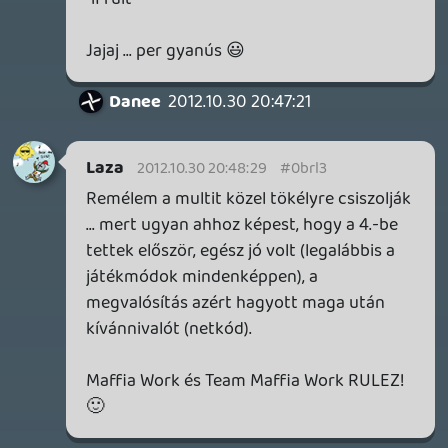
Ez a kép! Lesz a tengerparton tükör? 😃
remedy
2012.10.30 19:05:21
#0brkr
ha nem jön ki gépre akkor nincs mese : D
ps3-at kell venni...
alf22
2012.10.30 19:04:36
#0brkq
+1
HUN Gabcsika
2012.10.30 18:57:38
Delta squad
2012.10.30 19:03:57
#0brkp
YES!:) Jaj de várom az újabb infókat!
HUN Gabcsika
2012.10.30 18:57:38
#0brko
Annyira jók ezek a GTA promóképek. Sose
értettem, hogy miért nem ebben a grafikai
stílusban készül a sorozat.