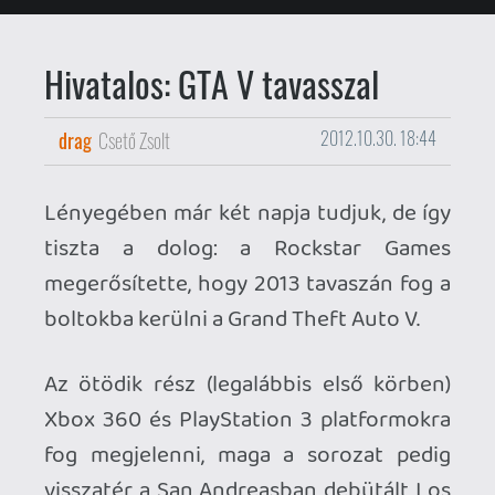
boltokba kerülni a Grand Theft Auto V.
Az ötödik rész (legalábbis első körben)
Xbox 360 és PlayStation 3 platformokra
fog megjelenni, maga a sorozat pedig
visszatér a San Andreasban debütált Los
Santoshoz és környékéhez.