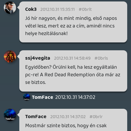
...
mc_sabotage
2012.10.31 12:12:24
Danee
2012.10.31 13:21:13
#0brlp
Ez hülye! Azt mondja aminem nincs multija
az eleve egy FÉL játék! 😃 ...
mc_sabotage
2012.10.31 12:12:24
mc_sabotage
2012.10.31 12:12:24
#0brlo
Ez hülye! Amultit reméli kihagyják! :DDD
Aminem nincs multija az eleve egy FÉL
játék elárulom!
2012.10.31 12:10:50
#0brln
Amúgy szerintem Ifruit van oda írva!
Zp-Sasuke
2012.10.31 12:00:45
#0brlm