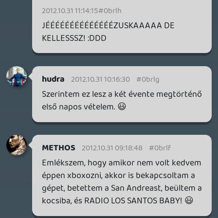
katsazoli
2012.10.30 21:59:40
#0brl6
Remélem a multit teljesen kihagyják.
Laza
2012.10.30 20:48:29
Foksz
2012.10.30 20:51:19
#0brl5
Seggphone:D
Laza
2012.10.30 20:49:39
#0brl4
"iFruit"
Jajaj ... per gyanús 😃
Danee
2012.10.30 20:47:21
Laza
2012.10.30 20:48:29
#0brl3
Remélem a multit közel tökélyre csiszolják