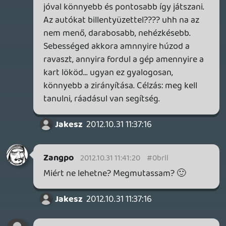
METHOS
2012.10.31 09:18:48
#0brlf
Emlékszem, hogy amikor nem volt kedvem
éppen xboxozni, akkor is bekapcsoltam a
gépet, betettem a San Andreast, beültem a
kocsiba, és RADIO LOS SANTOS BABY! 😃
kompedli
2012.10.31 08:46:57
#0brle
Los Santos és nigerrek ismét. Ez màr most
a jövö év jàtéka nàlam! 😃
Sebhelyesarcú
2012.10.31 07:27:22
#0brld
ezt a game-t várom a legjobban
Coca82
2012.10.31 06:36:29
#0brlc
Nagyszerű...