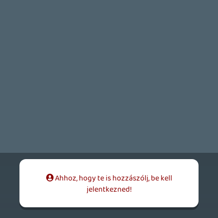
ssj4vegita
2012.10.31 14:58:49
#0brls
Egyidőben? Örülni kell, ha lesz egyáltalán
pc-re! A Red Dead Redemption óta már az
se biztos.
TomFace
2012.10.31 14:37:02
TomFace
2012.10.31 14:37:02
#0brlr
Mostmár szinte biztos, hogy én csak
megálmodtam azt a hírt, miszerint a PC-s
verziót ezúttal egyidőben tervezték
kiadni.. 😕 Nagy kár, így muszáj lesz
konzolra megvennem, mert első napos
vétel lesz!
kompedli
2012.10.31 13:59:59
#0brlq
Már a nevedből is látszik, hogy csak azért
regeltél új accot hogy kötekedj. Szánalom