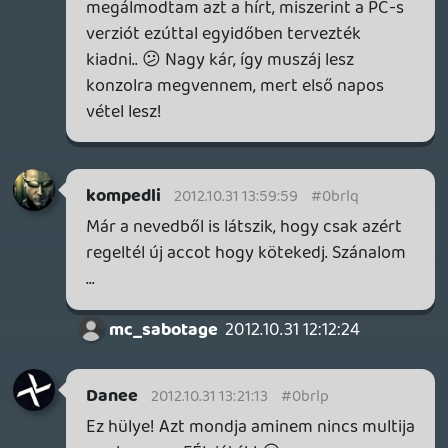
érdekes feltevés. A GTA-k mindíg is
kontrollerre lettek kitalálva, szerintem
jóval könnyebb és pontosabb így játszani.
Az autókat billentyüzettel???? uhh na az
nem menő, darabosabb, nehézkésebb.
Sebességed akkora amnnyire húzod a
ravaszt, annyira fordul a gép amennyire a
kart lököd... ugyan ez gyalogosan,
könnyebb a zirányítása. Célzás: meg kell
tanulni, ráadásul van segítség.
Jakesz
2012.10.31 11:37:16
Zangpo
2012.10.31 11:41:20
#0brll
Miért ne lehetne? Megmutassam? 🙂
Jakesz
2012.10.31 11:37:16
Jakesz
2012.10.31 11:37:16
#0brlk
Ha a GTA-kat lehetne normálisan
kontrollerrel irányítani, akkor beneveznék
egyre. De így megvárom a PC-s verziót.