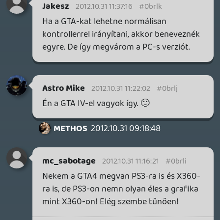
Project1083
2012.10.31 05:23:11
#0brlb
Hellyeahahaa
Zaki
2012.10.31 02:39:54
#0brla
Na erre nem gondoltam volna 1 héttel
ezelőtt. Legjobban várt játék nálam
jelenleg.
Wolverine
2012.10.30 22:42:26
#0brl9
Vagány ez a kép. 😃
cody
2012.10.30 22:41:37
#0brl8
K.Kiraly ez a promo kep!!!!!!
Zangpo
2012.10.30 22:35:58
#0brl7
Kibebaszott jó hír! 😃