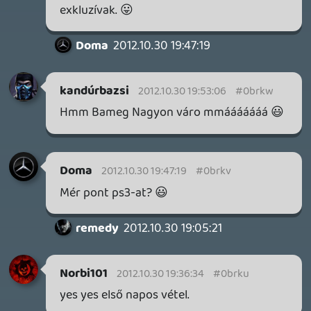
Benne: Isle of Reveries, Beaten Path, Moonlighter 2: The
Endless Vault, Fallen Tear: The Ascension.
7 órája
2
CORSAIR CLIPPER PRO MINI 60 - KICSI, DE ERŐS
TESZT
14 órája
2
FIRE EMBLEM: FORTUNE'S WEAVE DIRECT, MAFIA: THE OLD
COUNTRY DLC – EZ TÖRTÉNT KEDDEN
Továbbá: Crimson Moon, The Walking Dead: Streets of
Survival, Endless Legend II.
1 napja
4
GAME PASS: AUGUSZTUS ELSŐ HETEI
A Beast of Reincarnation premier árnyékában ezúttal
inkább a Premium előfizetők könyvtára növekedik majd
a következő néhány napban.
1 napja
7