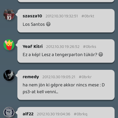
HETI MEGJELENÉSEK | 2026 #32
PREMIER
2 napja
7
IAN LIVINGSTONE - A VÉR-SZIGET LABIRINTUSA
KÖNYV
2 napja
2
DENSHATTACK!
TESZT
3 napja
9
A SONY MARAD A TERVNÉL – EZ TÖRTÉNT PÉNTEKEN
Továbbá: CloverPit, Marvel Tokon: Fighting Souls.