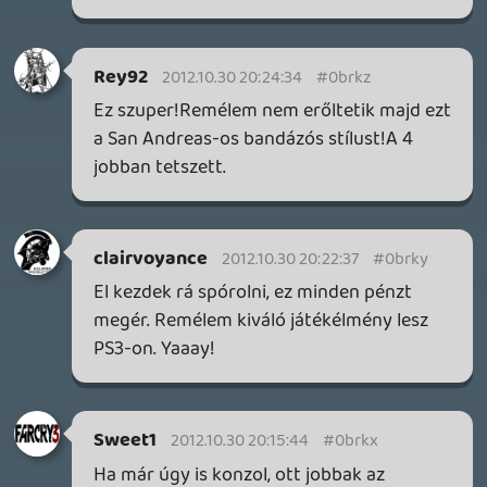
MEGJELENÉSI DÁTUMOK NAPJA – EZ TÖRTÉNT SZERDÁN