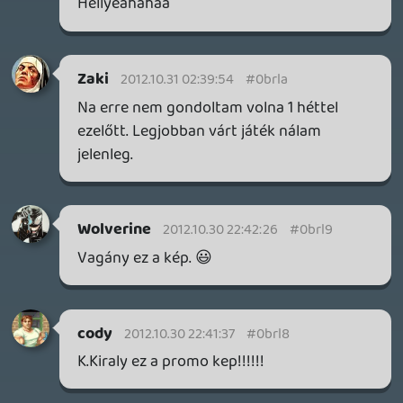
iJustine látható, akiről azt kell tudni, hogy
piszoknak gamer csaj és apple fanboi.
Ezért is hatalmas poén a kép 🙂
Rey92
2012.10.30 20:24:34
#0brkz
Ez szuper!Remélem nem erőltetik majd ezt
a San Andreas-os bandázós stílust!A 4
jobban tetszett.
clairvoyance
2012.10.30 20:22:37
#0brky
El kezdek rá spórolni, ez minden pénzt
megér. Remélem kiváló játékélmény lesz
PS3-on. Yaaay!
Sweet1
2012.10.30 20:15:44
#0brkx
Ha már úgy is konzol, ott jobbak az
exkluzívak. 😛