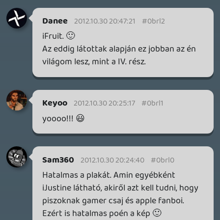
macewindu74
2012.10.30 18:53:58
#0brkn
Ugy legyen.
Kifogast es kesest nem kerek. :):D:P
Matyiman
2012.10.30 18:53:48
#0brkm
Jövő héttől hivatalosan is előrendelhető.
Ezen fog elmenni az érettségim 🙂
drag
2012.10.30 18:45:01
#0brkl
Thx shany!