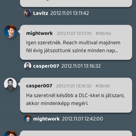
oriic
2012.11.01 12:37:04
#0br6l
Vennék is egyet azonnal. 😃
Lavitz
2012.11.01 12:36:25
Lavitz
2012.11.01 12:36:25
#0br6k
az sem kevés, biztosra veszem hogy
megindul az árusítás a limited pakkokból
kivéve külön.
oriic
2012.11.01 12:31:25
oriic
2012.11.01 12:31:25
#0br6j
2000ms pont értékű pass.
Lavitz
2012.11.01 12:08:49
sepsta75
2012.11.01 12:24:51
#0br6i
asszem 2000