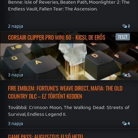
19 éve videójáték minden nap! Copyright 365 Media Kft
Impresszum
|
Hirdetési ajánlatunk
|