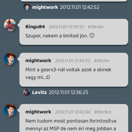
DOOM: THE DARK AGES - REVELATIONS DLC
TESZT
17 órája
4
THQ NORDIC ÚJDONSÁGOK – EZ TÖRTÉNT PÉNTEKEN
THQ Nordic Digital Showcase összefoglaló.