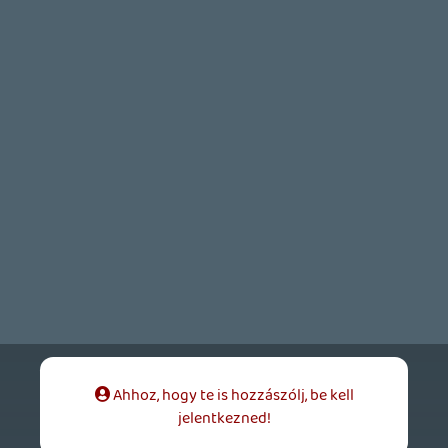
Csaby83
2012.11.01 15:01:43
macewindu74
2012.11.01 16:36:24
#0br71
Ez nem bunkosag, hanem utemterv. Mar a
3. resz premierjekor is lehetet tudni, hogy
sok dlc lesz hozza. Arrol nem is beszelve,
hogy ezek a dlc csomagoknak valodi
tartalmuk lesz. Itt nem egy gyorsan
osszedobot valamiert fogsz fizetni. 😃
☠️ 94c
2012.11.01 14:02:34
macewindu74
2012.11.01 16:28:52
#0br70
Ok is bealltak a sorba. 😃
ruszrob
2012.11.01 16:21:16
#0br6z
Nem jól értelmezed amit leírtak.
"A Halo 4 Season Pass 15 százalék