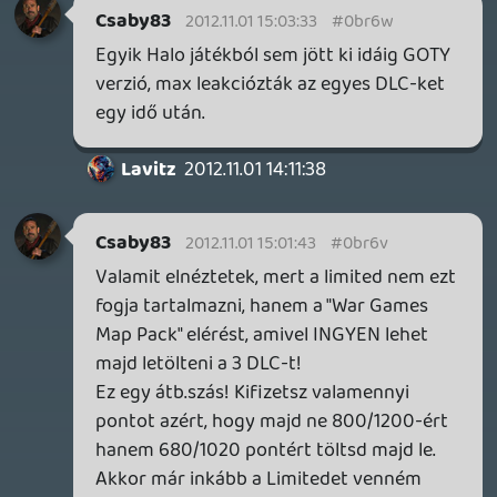
casper007
2012.11.01 13:16:32
#0br6r
Ha szeretnél később a DLC-kkel is játszani,
akkor mindenképp megéri.
mightwork
2012.11.01 12:42:00
mightwork
2012.11.01 13:12:58
#0br6q
Akikkel beszéltem ismerősök, szinte
mindenki limited-et vesz...
Lavitz
2012.11.01 13:11:42
Lavitz
2012.11.01 13:11:42
#0br6p
így pass-al nagyon megéri, plusz még
kapsz sapkát is 🙂 Egyébként meg ezekkel
a pass-okkal szépen elérik hogy emelt
áron vedd a játékot. Eddig is mondtam
már hogy mikor írták hogy növelnék a
játékok árait és hogy elképzelhető hogy
ismét 20k körül lesz egy játék ára, szépen