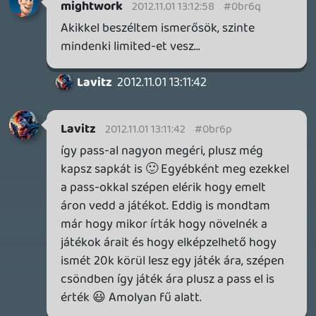
Lavitz
2012.11.01 12:08:49
Lavitz
2012.11.01 12:08:49
#0br6h
érdemes akkor a Limited-et beszerezni,
gondolom lesz vagy 2400msp live-ről
töltve a kód.
liquid
2012.11.01 11:46:12
#0br6g
Kösz, HUN Coyote!