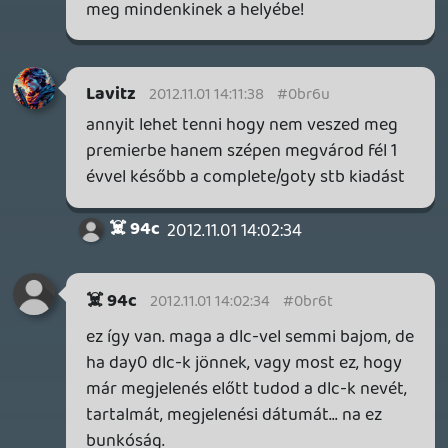
csöndben így játék ára plusz a pass el is
érték 😃 Amolyan fű alatt.
mightwork
2012.11.01 12:42:52
Ringu84
2012.11.01 12:55:57
#0br6o
Szuper, nekem a limited jön. 🙂
mightwork
2012.11.01 12:42:52
#0br6n
Mint a gears3-nál voltak azok a skinek
vagy mi...:D
Lavitz
2012.11.01 12:36:25
mightwork
2012.11.01 12:42:00
#0br6m
Nem tudom most pontosan forintosítva
mennyi az MSP de nem éri meg jobban a
limited? Én azt rendeltem amúgy is 🙂