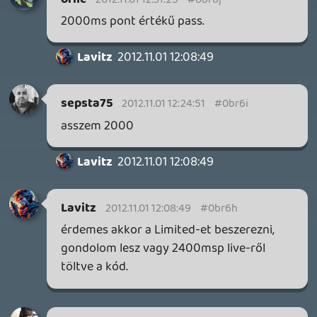
3 napja
5
FIRE EMBLEM: FORTUNE'S WEAVE DIRECT, MAFIA: THE OLD
COUNTRY DLC – EZ TÖRTÉNT KEDDEN
Továbbá: Crimson Moon, The Walking Dead: Streets of
Survival, Endless Legend II.
3 napja
4
GAME PASS: AUGUSZTUS ELSŐ HETEI
A Beast of Reincarnation premier árnyékában ezúttal
inkább a Premium előfizetők könyvtára növekedik majd
a következő néhány napban.
4 napja
7
HETI MEGJELENÉSEK | 2026 #32
PREMIER
5 napja
7
IAN LIVINGSTONE - A VÉR-SZIGET LABIRINTUSA
KÖNYV