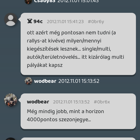
annyit lehet tenni hogy nem veszed meg
premierbe hanem szépen megvárod fél 1
évvel később a complete/goty stb kiadást
☠️ 94c
2012.11.01 14:02:34
☠️ 94c
2012.11.01 14:02:34
#0br6t
ez így van. maga a dlc-vel semmi bajom, de
ha day0 dlc-k jönnek, vagy most ez, hogy
már megjelenés előtt tudod a dlc-k nevét,
tartalmát, megjelenési dátumát... na ez
bunkóság.
Lavitz
2012.11.01 13:11:42
mightwork
2012.11.01 13:17:35
#0br6s
Igen szeretnék. Reach multival majdnem
fél évig játszottunk szinte minden nap...
casper007
2012.11.01 13:16:32