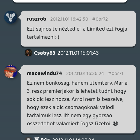
kedvezményt biztosít a jelenleg tervezett
három War Games DLC csomag árából." Az
azt jelenti hogy a pass tulajdonos ingyen
letöltheti ezt a 3 dlc-t!! Csak nem 2400
pontért (3×800) hanem 2000 pontért,
tehát 15 százalékkal olcsóbban....
Csaby83
2012.11.01 15:01:43
☠️ 94c
2012.11.01 15:41:23
#0br6y
ott azért még pontosan nem tudni (a
rallys-at kivéve) milyen/mennyi
kiegészítések lesznek... single/multi,
autók/területnövelés... itt kizárólag multi
pályákat kapsz
wodbear
2012.11.01 15:13:52
wodbear
2012.11.01 15:13:52
#0br6x
Még mindig jobb, mint a horizon
4000pontos szezonjegye...