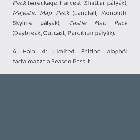
Ahhoz, hogy te is hozzászólj, be kell
jelentkezned!
ruszrob
2012.11.01 16:42:50
#0br72
Ezt sajnos te nézted el, a Limited ezt fogja
tartalmazni:-)