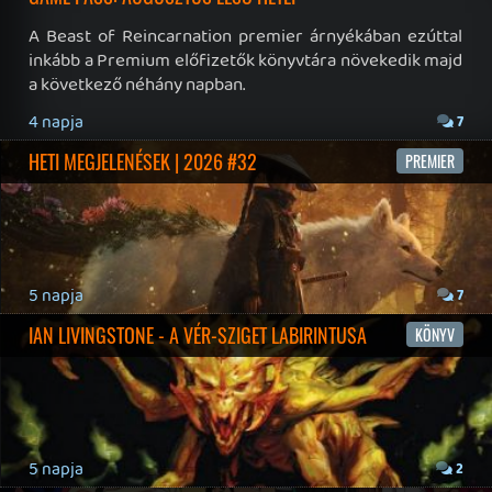
Felhasználási feltételek
|
Adatvédelmi elveink
|
Sütik
Hírek
|
Cikkek
|
Podcastok
|
Blogok
|
Gaming Fórum
|
Offtopic Fórum
RSS
|
Blog RSS
|
Podcast RSS
|
Instagram
|
Youtube
|
Facebook
|
Twitter
|
Patreon