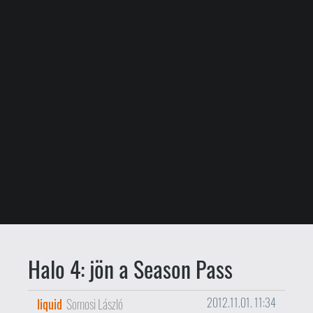
Halo 4: jön a Season Pass
liquid
Somosi László
2012.11.01. 11:34
Lassan már nem is hír, ha egy játék
Season Pass-t (azaz DLC-előfizetést)
tartalmaz, így az sem meglepő, hogy a
jövő héten megjelenő
Halo 4
esetében is
lesz ilyesmire lehetőség.
A Halo 4 Season Pass 15 százalék
kedvezményt biztosít a jelenleg