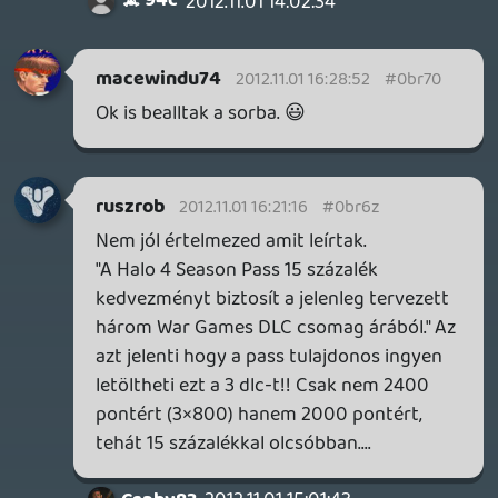
Csaby83
2012.11.01 15:03:33
#0br6w
Egyik Halo játékból sem jött ki idáig GOTY
verzió, max leakciózták az egyes DLC-ket
egy idő után.
Lavitz
2012.11.01 14:11:38
Csaby83
2012.11.01 15:01:43
#0br6v
Valamit elnéztetek, mert a limited nem ezt
fogja tartalmazni, hanem a "War Games
Map Pack" elérést, amivel INGYEN lehet
majd letölteni a 3 DLC-t!
Ez egy átb.szás! Kifizetsz valamennyi
pontot azért, hogy majd ne 800/1200-ért
hanem 680/1020 pontért töltsd majd le.
Akkor már inkább a Limitedet venném
meg mindenkinek a helyébe!
Lavitz
2012.11.01 14:11:38
#0br6u