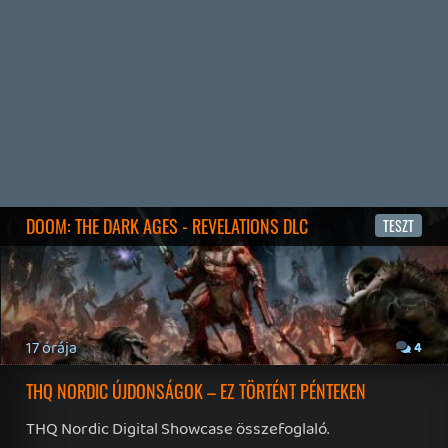
NBA: THE RUN
TESZT
9 napja
6
WUCHANG ÉS CROC VISSZATÉRÉS – EZ TÖRTÉNT SZERDÁN
Továbbá: Xbox üzleti jelentés, The Eventide, 1666:
Amsterdam, Thimbleweed Park 2, Pokémon Pokopia,
Lost & Found: A This Bed We Made Story, Stupid Never
Dies.
9 napja
3
SPLATOON RAIDERS
TESZT
2026.07.29.
12
CAPCOM-ELADÁSOK ÉS NIOH 3 DLC-TRAILER – EZ TÖRTÉNT
KEDDEN
Továbbá: Crazy Taxi: World Tour, Marvel's Spider-Man 2,
Jay and Silent Bob's Joint Venture, Tormented Souls 2,