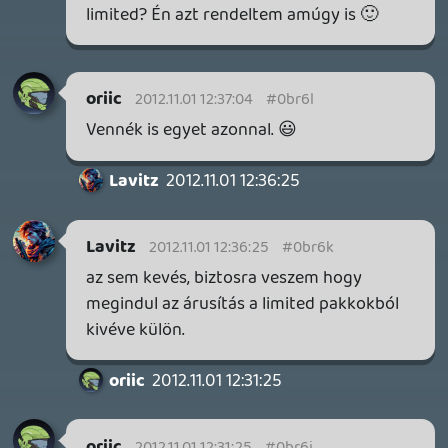
21 órája
4
GTA A NETFLIXEN – EZ TÖRTÉNT CSÜTÖRTÖKÖN
Továbbá: Warrior Cats: Clans of the Forest, Onimusha:
Way of the Sword, TOEM 2, Quake remaster.
1 napja
9
SENARA: THE SACRAMENT
TESZT
Szektások, mélytengeri rémek és egy realisztikus
óceánjáró. A SENARA-ban első pillantásra minden
megvan, ami a sikerhez kell, ez az összkép azonban
becsapós.
2 napja
5
MEGJELENÉSI DÁTUMOK NAPJA – EZ TÖRTÉNT SZERDÁN
Benne: Isle of Reveries, Beaten Path, Moonlighter 2: The
Endless Vault, Fallen Tear: The Ascension.
2 napja
2
CORSAIR CLIPPER PRO MINI 60 - KICSI, DE ERŐS
TESZT