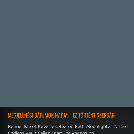
19 éve videójáték minden nap! Copyright 365 Media Kft
Impresszum
|
Hirdetési ajánlatunk
|
Felhasználási feltételek
|
Adatvédelmi elveink
|
Sütik