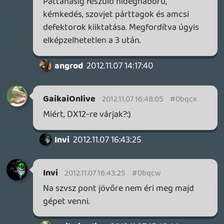
hogy a 2. VH, feudális japán illetve
egyiptom nincsenek tervben, mert
unalmasnak találják őket egy Assi
játékhoz. Azért a feudális japán szerintem
pont jó lenne.
Balee
2012.11.07 13:25:33
#0bqcp
Far Cry 3-at nagyon várom. Már csak az a
kérdés, hogy melyik platformra vegyem
meg, de az eddigi X360-as videók alapján,
azt hiszem jobban járok, ha box-ra veszem.
angrod
2012.11.07 13:19:25
#0bqco
Ubi egyre jobb és jobb lesz, jó ideje a
kedvenc csapatom. Remélem, hogy a Far
Cry 3 is nagyot fog duranni, az meg, hogy
a Watchdogs JÖN jövőre, az év híre nekem
és pont.Gta 5 beárnyékolja? Ugyan. Egy jó
játékot senki sem árnyékolhat be és amit
láttunk belőle az rendkívül meggyőző volt.