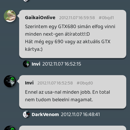
témában, max a Tenchu sorozat vagy a
Total War 1-2 része, azon kívül nem egy
felkapott téma, most a Naruto-tól kéretik
eltekinteni. A 2. VH érthető, elcsépelt és
már láttunk hasonlót pl a The Saboteur-t.
Kíváncsi leszek mire jutnak.
alf22
2012.11.07 15:42:14
GaikaiOnlive
2012.11.07 15:43:44
#0bqct
Ha minden jól megy jövőre a Watch Dogs-
ot már PC-n fogom tolni, Ultra beállítások
mellett.
Ha meg nem akkor 360-on, Ultra low
beállítások mellett.:D
alf22
2012.11.07 15:42:14
#0bqcs
Ó hogy az a..... Hát egy assassin hol a rákba
ne lenne való mint a feudális japánban.
angrod
2012.11.07 14:17:40