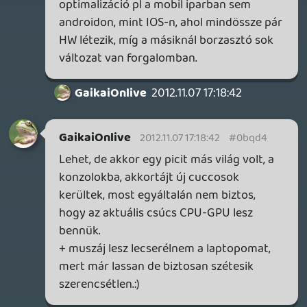
Mondjuk en jatekot nem rakok gepre,
pedig jobban menne, mint konzolon.
GaikaiOnlive
2012.11.07 16:48:05
DarkVenom
2012.11.07 16:48:41
#0bqcy
1950-es/60-as évek, Moszkva, az lenne jó.
Pattanásig feszülő hidegháború,
kémkedés, szovjet párttagok és amcsi
defektorok kiiktatása. Megfordítva úgyis
elképzelhetetlen a 3 után.
angrod
2012.11.07 14:17:40
GaikaiOnlive
2012.11.07 16:48:05
#0bqcx
Miért, DX12-re várjak?:)
Invi
2012.11.07 16:43:25
Invi
2012.11.07 16:43:25
#0bqcw