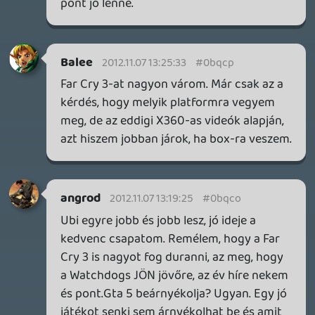
meg lesz a piaca 😃
flowerpower
2012.11.07 09:33:33
#0bqcc
ki az a mazochista aki a watch dogs-ot
meg a regi konzolokon akarja majd
jatszani ? 🙂