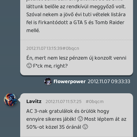
MEGJELENÉSI DÁTUMOK NAPJA – EZ TÖRTÉNT SZERDÁN
Benne: Isle of Reveries, Beaten Path, Moonlighter 2: The