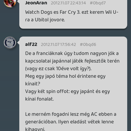
mert már lassan de biztosan szétesik
szerencsétlen.:)
Invi
2012.11.07 17:14:23
Invi
2012.11.07 17:14:23
#0bqd3
Hát ebben nem vagyok biztos. MInden az
optimalizáción múlik. Nekem gen váltásnál
csúcs kártyám volt meg procim mégsem
ment minden maxon, közel sem.
GaikaiOnlive
2012.11.07 16:59:58
angrod
2012.11.07 17:06:08
#0bqd2
Végülis a hidegháború még esélyes lehet,
főleg ha megyünk sorban a korszakokban
és nem visszalépni akarnak.
DarkVenom
2012.11.07 16:48:41
GaikaiOnlive
2012.11.07 16:59:58
#0bqd1