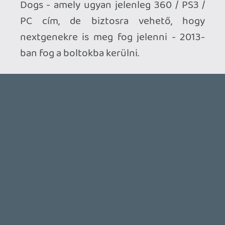
Ahhoz, hogy te is hozzászólj, be kell
jelentkezned!
T0MI
2012.11.08 10:12:24
#0bqd8
Az Assassin második részén már halálra
untam magam, végig sem vittem, FPS-ek
hidegen hagynak, viszont a Watch Dogs-ra
kíváncsi leszek.
JeonAran
2012.11.07 22:43:14
#0bqd7
Watch Dogs es Far Cry 3. ezt kerem Wii U-
ra a Ubitol jovore.