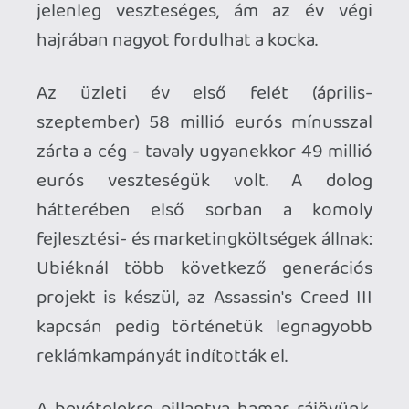
A bevételekre pillantva hamar rájövünk,
hogy valóban a költségnövekedés áll a
veszteség hátterében, hiszen 279 millió
euró folyt be a céghez az első félévben,
ami 12 százalékos növekedést jelent.
Az aktuális negyedévben (október-
december) nagyot fordulhat a kocka: az
Assassin's Creed III, a Just Dance 4, a Far
Cry 3 és a számos Wii U nyitócím
megjelenésével a Ubisoft ismét
visszatérhet majd a nyereséges zónába.
Csak ebben a három hónapban 740-800
millió euró bevételre számítanak.
A vizsgált negyedéven ugyan kívül van,
ám megkaptuk az első Assassin's Creed III
eladási adatokat: a játékból egy hét alatt
3.5 millió került a boltokba, ami a duplája