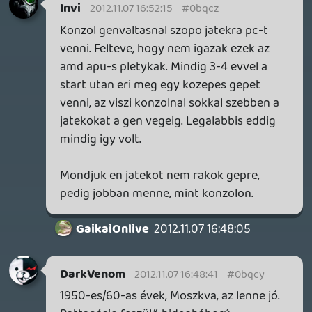
sgabo09
2012.11.07 15:23:55
#0bqcr
Én PC-re, valószínűleg a Steam Christmas
Sale keretei között szerzem majd be.
Balee
2012.11.07 13:25:33
angrod
2012.11.07 14:17:40
#0bqcq
Egyébként pont most olvastam valami
érdekeset a következő részről. Egyelőre
még csak ötletek illetve találgatások, de
lehetséges, hogy a következő rész (ami
2013-2014-re esedékes) ismét Connor-t
veszi elő, a fanok visszajelzéseitől függően,
viszont a fejlesztők szeretnének
mostantól minden részre valami új
karaktert alkotni, elkerülve az Ezio-éhoz
hasonló trilógiákat (nekem személy szerint
nem sok bajom volt vele, sőt, és Connor is
jó karakter lett, talán a legszimpatikusabb
nekem a sorozatban). Arról is szól a fáma,