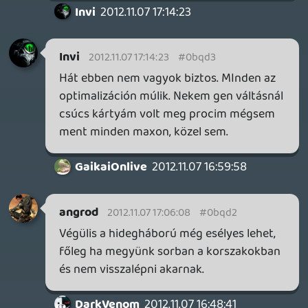
Na szvsz pont jövőre nem éri meg majd
gépet venni.
GaikaiOnlive
2012.11.07 15:43:44
soliduss
2012.11.07 16:08:52
#0bqcv
ubiék anno nyilatkozták, hogy japán/kína
nekik tabu. Nem akarnak belefolyni. azt
meghagyják a japán fejlesztőknek.
angrod
2012.11.07 14:17:40
angrod
2012.11.07 16:03:09
#0bqcu
Igen, nem is értem. Főleg, hogy volt róla
szó már nem egyszer, hogy mi lenne jó
helyszín neki és 10/9 ember tuti, hogy a
feudális japánt mondta. A ninja/szamuráj
korszakába, hogy a francba ne férne bele
(el sem ütne annyira) és ráadásul
unalmasnak nevezni végképp érdekes,
amikor játékban nem sokat találhatunk a