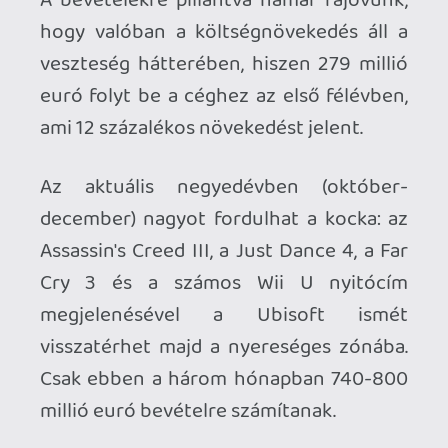
az eddigi legsikeresebb epizód, a
Revelations korai teljesítményének.
A Just Dance 4 a várakozásoknak
megfelelően teljesít, a Far Cry 3 pedig a
belsős mock review-k alapján a Ubisoft
történetének egyik legjobb játéka lesz.
Visszatérve a következő generációs
játékokra: megerősítették, hogy a Watch
Dogs - amely ugyan jelenleg 360 / PS3 /
PC cím, de biztosra vehető, hogy
nextgenekre is meg fog jelenni - 2013-
ban fog a boltokba kerülni.