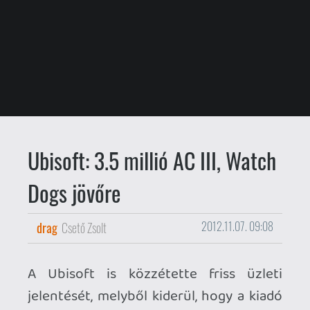
drag
Csető Zsolt
2012.11.07. 09:08
A Ubisoft is közzétette friss üzleti
jelentését, melyből kiderül, hogy a kiadó
jelenleg veszteséges, ám az év végi
hajrában nagyot fordulhat a kocka.
Az üzleti év első felét (április-
szeptember) 58 millió eurós mínusszal
zárta a cég - tavaly ugyanekkor 49 millió
eurós veszteségük volt. A dolog
hátterében első sorban a komoly
fejlesztési- és marketingköltségek állnak:
Ubiéknál több következő generációs
projekt is készül, az Assassin's Creed III
kapcsán pedig történetük legnagyobb
reklámkampányát indították el.