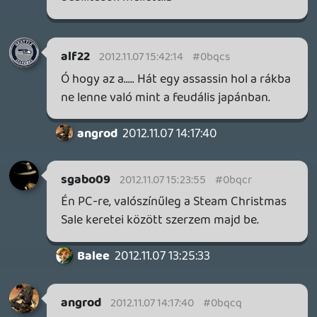
Wii U-ról, mint opcióról.
Vendu11
2012.11.07 10:51:38
#0bqch
Igen.
El Ninho
2012.11.07 10:46:42
El Ninho
2012.11.07 10:46:42
#0bqcg
Lemaradtam infókról. Az AC 3 magyar
felirattal jött ki?
soliduss
2012.11.07 09:43:45
dreampage
2012.11.07 10:10:55
#0bqcf
Nagyon bízom a Far Cry 3-ban, számomra
a videók alapján összeállt egy rendkívül
hangulatos, összetett de érthető játékká,
és határozottan kíváncsi vagyok rá. Jó lesz
ilyen játékokkal zárni az évet. 🙂