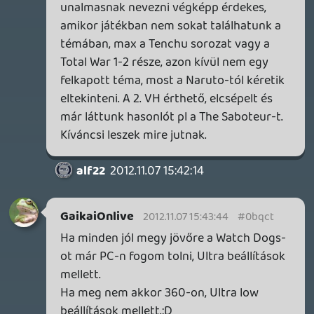
flowerpower
2012.11.07 09:33:33
Kumite
2012.11.07 11:27:39
#0bqck
Köszi
drag
2012.11.07 11:09:58
drag
2012.11.07 11:09:58
#0bqcj
1. Yves Guillemot az E3 után utalt rá, hogy
"más platformokra" is jönni fog a játék.
2. Teljesen nyilvánvaló, hogy 360 / PS3 +
nextgen (PC / 720 / PS4) címről van szó az
eddig látottak alapján.
Kumite
2012.11.07 11:03:49
Kumite
2012.11.07 11:03:49
#0bqci
Mi a hír forrása? Mert én ahány oldalt
nézek, ott nincs szó Watch Dogs PC-
PS360-on kívül más platformról szó, csak