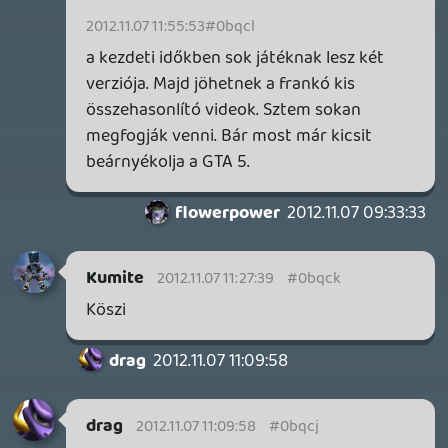
Endless Vault, Fallen Tear: The Ascension.
2 órája
2
CORSAIR CLIPPER PRO MINI 60 - KICSI, DE ERŐS
TESZT
9 órája
1
FIRE EMBLEM: FORTUNE'S WEAVE DIRECT, MAFIA: THE OLD
COUNTRY DLC – EZ TÖRTÉNT KEDDEN
Továbbá: Crimson Moon, The Walking Dead: Streets of
Survival, Endless Legend II.
1 napja
4
GAME PASS: AUGUSZTUS ELSŐ HETEI
A Beast of Reincarnation premier árnyékában ezúttal
inkább a Premium előfizetők könyvtára növekedik majd
a következő néhány napban.
1 napja
7
HETI MEGJELENÉSEK | 2026 #32
PREMIER