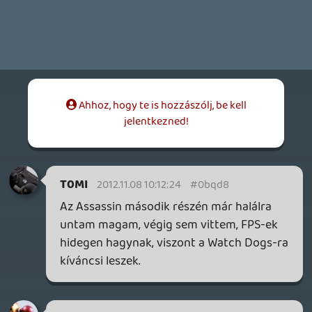
remélem nem a pletykált szutykok, de az
optimalizáció, hogy pontosan tudják majd
minden gépen, hogy melyik játék
pillanatban mennyi ram, CPU illetve GPU
szufla áll rendelkezésükre, az sokat segít.
Ugye PC-n ez para, mert nem ismertek az
alkatrészek és a háttérben futó
programok. Ezért nincsen olyan
optimalizáció pl a mobil iparban sem
androidon, mint IOS-n, ahol mindössze pár
HW létezik, míg a másiknál borzasztó sok
változat van forgalomban.
GaikaiOnlive
2012.11.07 17:18:42
GaikaiOnlive
2012.11.07 17:18:42
#0bqd4
Lehet, de akkor egy picit más világ volt, a
konzolokba, akkortájt új cuccosok
kerültek, most egyáltalán nem biztos,
hogy az aktuális csúcs CPU-GPU lesz
bennük.
+ muszáj lesz lecserélnem a laptopomat,