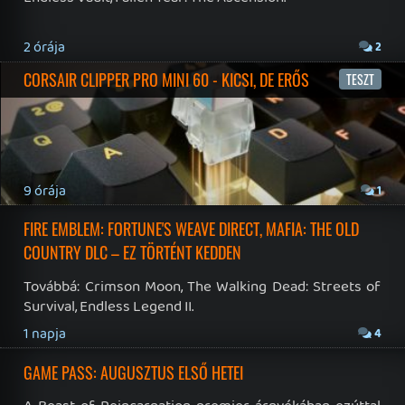
Hírek
|
Cikkek
|
Podcastok
|
Blogok
|
Gaming Fórum
|
Offtopic Fórum
RSS
|
Blog RSS
|
Podcast RSS
|
Instagram
|
Youtube
|
Facebook
|
Twitter
|
Patreon