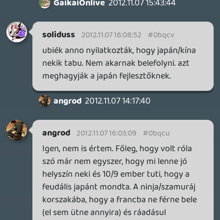
Szóval nekem a jövő évi tuti vételek listára
fel is firkantódott a GTA 5 és Tomb Raider
mellé.
2012.11.07 13:15:39
#0bqcn
Én, mert nem lesz pénzem új konzolt venni
🙂 F*ck me, right?
flowerpower
2012.11.07 09:33:33
Lavitz
2012.11.07 11:57:25
#0bqcm
AC 3-nak gratulálok és örülök hogy
ennyire sikeres játék! 🙂 Most léptem át az
50%-ot közel 35 óránál 🙂
2012.11.07 11:55:53
#0bqcl
a kezdeti időkben sok játéknak lesz két
verziója. Majd jöhetnek a frankó kis
összehasonlító videok. Sztem sokan
megfogják venni. Bár most már kicsit
beárnyékolja a GTA 5.