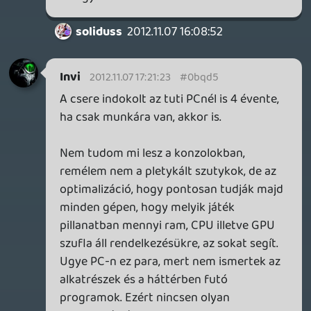
Szerintem egy GTX680 simán elfog vinni
minden next-gen átíratott!:D
Hát még egy 690 vagy az aktuális GTX
kártya.:)
Invi
2012.11.07 16:52:15
Invi
2012.11.07 16:52:58
#0bqd0
Ennel az usa-nal minden jobb. En total
nem tudom beleelni magamat.
DarkVenom
2012.11.07 16:48:41
Invi
2012.11.07 16:52:15
#0bqcz
Konzol genvaltasnal szopo jatekra pc-t
venni. Felteve, hogy nem igazak ezek az
amd apu-s pletykak. Mindig 3-4 evvel a
start utan eri meg egy kozepes gepet
venni, az viszi konzolnal sokkal szebben a
jatekokat a gen vegeig. Legalabbis eddig
mindig igy volt.