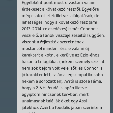
zaz
2012.11.07 09:45:00
#0bqce
"A Just Dance 4 a várakozásoknak
megfelelően teljesít, a Far Cry 3 pedig a
belsős mock review-k alapján a Ubisoft
történetének egyik legjobb játéka lesz."
Az összes létező videót megnéztem róla
eddig, és ezen játék esetében motyogom
azt folyamatosan ,hogy ez már túl szép
,hogy igaz legyen!
Várom nagyon!
soliduss
2012.11.07 09:43:45
#0bqcd
AC3 nálunk is bomba siker. több boltos
ismerősöm úgy aposztrofálta, hogy az "év
megjelenése" előrendelésben még a " black
ops 2-őt is odaveri".
Nagyon szorítok a sorozatnak és remélem
a Magyar felirat is maradni fog sokáig és