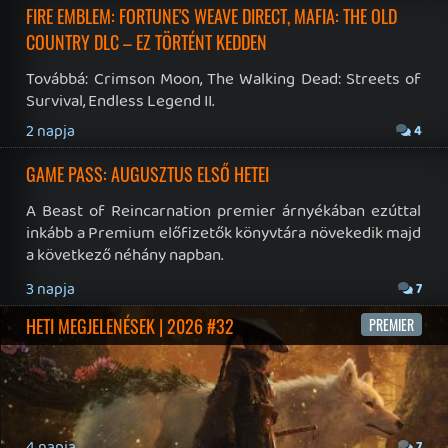
19 éve videójáték minden nap! Copyright 365 Media Kft
Impresszum
|
Hirdetési ajánlatunk
|
Felhasználási feltételek
|
Adatvédelmi elveink
|
Sütik
Hírek
|
Cikkek
|
Podcastok
|
Blogok
|
Gaming Fórum
|
Offtopic Fórum
RSS
|
Blog RSS
|
Podcast RSS
|
Instagram
|
Youtube
|
Facebook
|