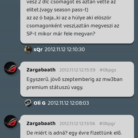
sQr
2012.11.12 11:46:56
#0bpgm
A hivatalos álláspont szerint az egy évre
vett Elite előfizetések visszahozták az
árukat az eddig kapott letölthető
tartalmakkal, így senkinek nem lehet oka
panaszkodásra. Az Elit szolgáltatásai
ingyenesek lesznek, a Season Pass-t pedig
mindenkinek ugyan úgy meg kell venni a
továbbiakban ha arra vágyik...
soliduss
2012.11.12 11:35:17
soliduss
2012.11.12 11:35:17
#0bpgl
😃
kiváncsi vagyok mi lesz azokkal akik még
régen előfizettek a régi Dlc-s
szolgáltatásara 😃 mert ugye nekik tuti
nem fogja ingyen adni a Activison a
Season pass-t 😃