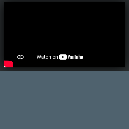
Ahhoz, hogy te is hozzászólj, be kell
jelentkezned!
kompedli
2012.11.14 11:36:28
#0bph7