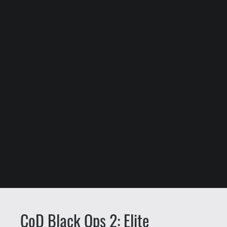
CoD Black Ops 2: Elite
mindenkinek
liquid
Somosi László
2012.11.12. 11:15
Odafent
Call of Duty: Black Ops 2
megjelenésével párhuzamosan
ingyenessé váló
Call of Duty Elite
szolgáltatás multiplayer akcióval
felturbózott, pörgősre nyesett trailere