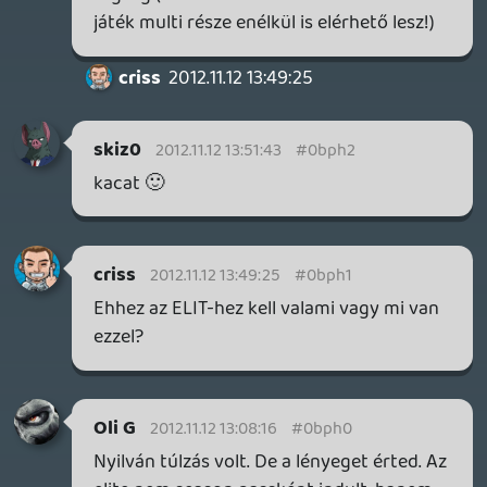
Mivel Atcinál dübörög a marketing
gépezet ezért ingyenessé tette az elit
szolgáltatást amiből kivette a dlcket. Ezzel
azt az érzetet keltve, hogy mindenki kap
ingyen tőlük egy "szolgáltatást". A dlc-nél
meg megveheted a Season passt, így xy%
spórolsz mintha egyesével vennéd meg a
dlc-t.
Zargabaath
2012.11.12 12:38:34
#0bpgx
Sőőőőt. Ha megveszed mellé a
Borderlands 2-t, akkor még annak is meg
kell venni a season passt, hiába van meg az
mw3 meg a bo2. Hogy merészelik
opcionális bónusztartalomért elkérni a
pénzt! Szemetek!
soliduss
2012.11.12 12:20:18
Hwopapa
2012.11.12 12:26:46
#0bpgw
csak nem jobban ment a BF3 premium? 😃