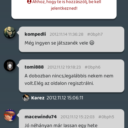
Karez
2012.11.12 15:06:11
#0bph3
Black Ops 2 😃
A dobozban gondolom lesz egy aktiváló
kód, ami után már elérhetővé válik az Elite
tagság (NEM ONLINE PASS !!!!!!!!!!!!! A
játék multi része enélkül is elérhető lesz!)
criss
2012.11.12 13:49:25
skiz0
2012.11.12 13:51:43
#0bph2
kacat 🙂
criss
2012.11.12 13:49:25
#0bph1
Ehhez az ELIT-hez kell valami vagy mi van
ezzel?
Oli G
2012.11.12 13:08:16
#0bph0