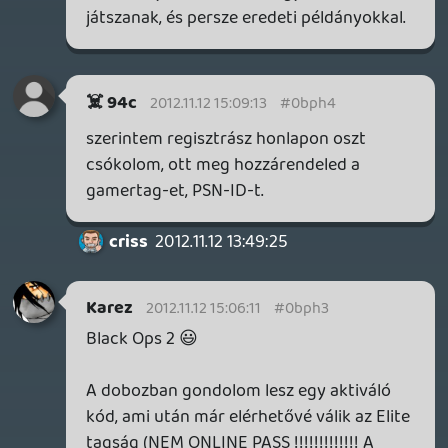
Nyilván túlzás volt. De a lényeget érted. Az
elite nem season passként indult, hanem
egy szolgáltatásként, ami mellé jártak a
dlc-k is. Videókat tölthettél fel vele,
statisztikákat elemezhettél, stb.
SPucu
2012.11.12 12:13:47
igni
2012.11.12 12:58:06
#0bpgz
Ha így lenne nem adtak volna ki Prémium
kiadást ami tartalmazza a prémium
tagságot:)
Hwopapa
2012.11.12 12:26:46
igni
2012.11.12 12:56:41
#0bpgy
Nem tudom mit nem lehet ezen érteni
még mindig. Volt egy elit szolgáltatás
amire, ha előfizettél megkaptad az mw3-
hoz az összes dlc-t+hivatalos versenyeken
vehettél részt,tölthettél fel videót stb.