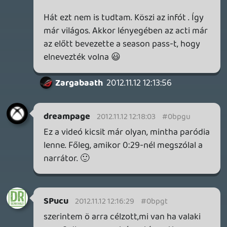
Ezután pedig úgy döntöttem, hogy a
codos képességeim fejlesztése érdekében
mégis előfizetek egy évre, mert ugye ezt
ígérte az elite, hogy ha előfizetek, akkor
jobb játékossá válhatok. Két hónapja
megvettem az egy éves elite előfizut, erre
bejelentik, hogy ingyenes lesz. Ilyenkor mi
van?
(persze a fenti dolog, az csak kitaláció,
soha nem fizetnék ilyesmi dolgokért)
sQr
2012.11.12 11:46:56
SPucu
2012.11.12 12:03:08
#0bpgn
semmi köze az mw3-as elitnek ehhez...aki
ahhoz megvette az elitet,megkap(ott)
minden mw3-as dlc-t,tartalmat.a bo2-höz
mindenképp ujat kellett volna vennie.
(tehát nem vásárlástol 1 évig szol,hanem
az aktuális játékra)
soliduss
2012.11.12 11:35:17