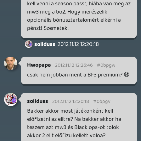
SPucu
2012.11.12 12:13:47
#0bpgq
az az 1000 dlc valojában csak 4.(ha nem
elites valaki)
mindig csak a cod dlc-k vannak tul
misztifikálva,amikor egy csomo játékhoz
van dlc...
Oli G
2012.11.12 12:08:03
sQr
2012.11.12 12:10:30
#0bpgp
Ahogy nézem SPucu erre az esetre is
konkrét választ adott. Valószínűleg így
van, én ezt nem tudom megerősíteni.
Oli G
2012.11.12 12:08:03
Oli G
2012.11.12 12:08:03
#0bpgo
Nade tegyük fel, én nem vettem meg az
elite előfizetést, hanem megvettem
hatszáz DLC-t külön az ezer darabból.