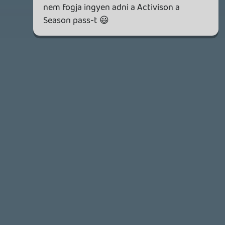
7 napja
86
NBA: THE RUN
TESZT
8 napja
6
WUCHANG ÉS CROC VISSZATÉRÉS – EZ TÖRTÉNT SZERDÁN
Továbbá: Xbox üzleti jelentés, The Eventide, 1666:
Amsterdam, Thimbleweed Park 2, Pokémon Pokopia,
Lost & Found: A This Bed We Made Story, Stupid Never
Dies.
8 napja
3
SPLATOON RAIDERS
TESZT
9 napja
12
CAPCOM-ELADÁSOK ÉS NIOH 3 DLC-TRAILER – EZ TÖRTÉNT
KEDDEN
Továbbá: Crazy Taxi: World Tour, Marvel's Spider-Man 2,