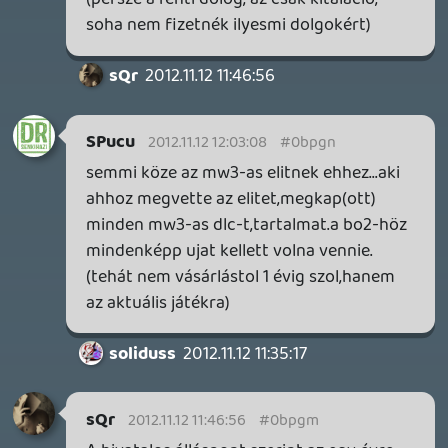
2 napja
5
FIRE EMBLEM: FORTUNE'S WEAVE DIRECT, MAFIA: THE OLD
COUNTRY DLC – EZ TÖRTÉNT KEDDEN
Továbbá: Crimson Moon, The Walking Dead: Streets of
Survival, Endless Legend II.
2 napja
4
GAME PASS: AUGUSZTUS ELSŐ HETEI
A Beast of Reincarnation premier árnyékában ezúttal
inkább a Premium előfizetők könyvtára növekedik majd
a következő néhány napban.
3 napja
7
HETI MEGJELENÉSEK | 2026 #32
PREMIER
4 napja
7
IAN LIVINGSTONE - A VÉR-SZIGET LABIRINTUSA
KÖNYV