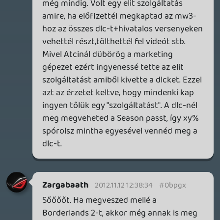
SPucu
2012.11.12 12:16:29
#0bpgt
szerintem ö arra célzott,mi van ha valaki
vesz 2 dlc csomagot és aztán vette az
elitet.(vagy season pass-t)
az az ö baja...ki az a hülye aki elöször
csomagonként veszi,aztán megveszi az
SP-t mikor már fele megvan?
sQr
2012.11.12 12:10:30
Zargabaath
2012.11.12 12:15:59
#0bpgs
Egyszerű. jövő szeptemberig az mw3ban
premium státuszú vagy.
Oli G
2012.11.12 12:08:03
Zargabaath
2012.11.12 12:13:56
#0bpgr
De miért is adná? egy évre fizettünk elő.
soliduss
2012.11.12 11:35:17