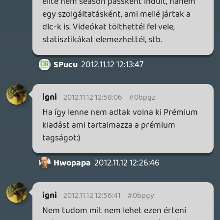
soliduss
2012.11.12 12:20:18
#0bpgv
Bakker akkor most játékonként kell
előfizetni az elitre? Na bakker akkor ha
teszem azt mw3 és Black ops-ot tolok
akkor 2 elit előfizu kellett volna?
Hát ezt nem is tudtam. Köszi az infót . Így
már világos. Akkor lényegében az acti már
az előtt bevezette a season pass-t, hogy
elnevezték volna 😃
Zargabaath
2012.11.12 12:13:56
dreampage
2012.11.12 12:18:03
#0bpgu
Ez a videó kicsit már olyan, mintha paródia
lenne. Főleg, amikor 0:29-nél megszólal a
narrátor. 🙂