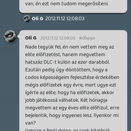
GTA A NETFLIXEN – EZ TÖRTÉNT CSÜTÖRTÖKÖN
Továbbá: Warrior Cats: Clans of the Forest, Onimusha:
Way of the Sword, TOEM 2, Quake remaster.
19 órája
8
SENARA: THE SACRAMENT
TESZT
Szektások, mélytengeri rémek és egy realisztikus
óceánjáró. A SENARA-ban első pillantásra minden
megvan, ami a sikerhez kell, ez az összkép azonban
becsapós.
1 napja
1
MEGJELENÉSI DÁTUMOK NAPJA – EZ TÖRTÉNT SZERDÁN
Benne: Isle of Reveries, Beaten Path, Moonlighter 2: The
Endless Vault, Fallen Tear: The Ascension.
1 napja
2
CORSAIR CLIPPER PRO MINI 60 - KICSI, DE ERŐS
TESZT