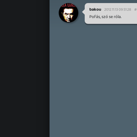
bakou
2012.11.13 09:51:28
#
Pofás, szó se róla.