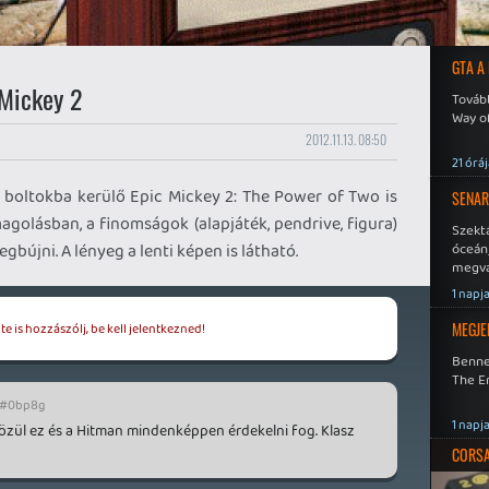
GTA A
 Mickey 2
Tovább
Way o
2012.11.13. 08:50
21 órá
n boltokba kerülő Epic Mickey 2: The Power of Two is
SENAR
golásban, a finomságok (alapjáték, pendrive, figura)
Szekt
bújni. A lényeg a lenti képen is látható.
óceán
megva
becsa
1 napj
MEGJE
e is hozzászólj, be kell jelentkezned!
Benne
The En
#0bp8g
1 napj
özül ez és a Hitman mindenképpen érdekelni fog. Klasz
CORSAI