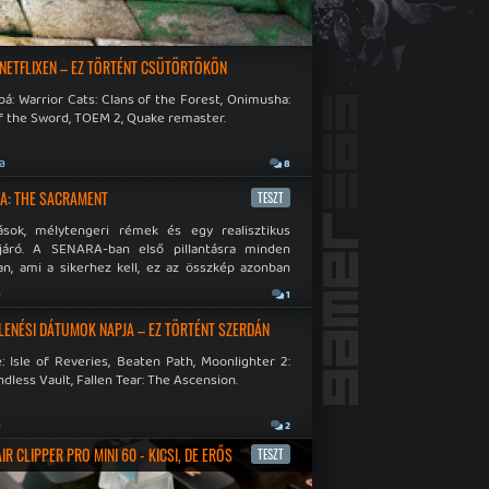
 NETFLIXEN – EZ TÖRTÉNT CSÜTÖRTÖKÖN
á: Warrior Cats: Clans of the Forest, Onimusha:
f the Sword, TOEM 2, Quake remaster.
ja
8
A: THE SACRAMENT
TESZT
ások, mélytengeri rémek és egy realisztikus
járó. A SENARA-ban első pillantásra minden
n, ami a sikerhez kell, ez az összkép azonban
pós.
a
1
LENÉSI DÁTUMOK NAPJA – EZ TÖRTÉNT SZERDÁN
: Isle of Reveries, Beaten Path, Moonlighter 2:
dless Vault, Fallen Tear: The Ascension.
a
2
R CLIPPER PRO MINI 60 - KICSI, DE ERŐS
TESZT