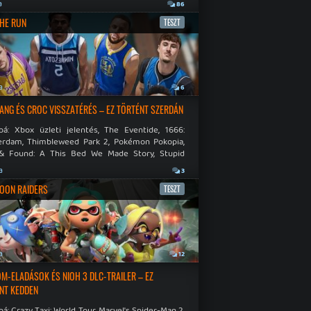
.
a
86
THE RUN
TESZT
a
6
NG ÉS CROC VISSZATÉRÉS – EZ TÖRTÉNT SZERDÁN
bá: Xbox üzleti jelentés, The Eventide, 1666:
rdam, Thimbleweed Park 2, Pokémon Pokopia,
& Found: A This Bed We Made Story, Stupid
 Dies.
a
3
OON RAIDERS
TESZT
a
12
M-ELADÁSOK ÉS NIOH 3 DLC-TRAILER – EZ
NT KEDDEN
á: Crazy Taxi: World Tour, Marvel's Spider-Man 2,