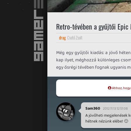
Retro-tévében a gyűjtői Epic
drag
Csető Zsolt
Még egy gyűjtői kiadás: a jövő héte
kap ilyet, méghozzá különleges csoma
egy ősrégi tévében fognak ugyanis meg
Ahhoz, hogy t
Sam360
2012.11.13 12:51:08
A jövőheti megjelenések k
hétnek nézünk elébe! 🙂