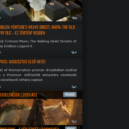
a
5
EMBLEM: FORTUNE'S WEAVE DIRECT, MAFIA: THE OLD
RY DLC – EZ TÖRTÉNT KEDDEN
bá: Crimson Moon, The Walking Dead: Streets of
al, Endless Legend II.
a
4
PASS: AUGUSZTUS ELSŐ HETEI
st of Reincarnation premier árnyékában ezúttal
b a Premium előfizetők könyvtára növekedik
a következő néhány napban.
a
7
MEGJELENÉSEK | 2026 #32
PREMIER
a
7