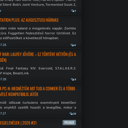
d Silent Bob's Joint Venture, Tormented Souls 2,
e Room in Hell, Slain 2: The Beast Within.
a
1
TATION PLUS: AZ AUGUSZTUSI HÁRMAS
idám indie kaland a megjelenés napján. Zombis
túra. Független fejlesztésű horror történet. Ez
az előfizetőket a következő hónapban.
7.28.
6
F WAR: LAUFEY JÖVŐRE – EZ TÖRTÉNT HÉTFŐN (ÉS A
GÉN)
á: Final Fantasy XIV: Evercold, S.T.A.L.K.E.R.2:
f Hope, BeastLink.
7.28.
5
A PC-N: MEGNÉZTÜK MIT TUD A CONKER ÉS A TÖBBI
AFELÉ KOMPATIBILIS JÁTÉK
múlt időszak turbulens eseményeit követően
is enyhítő szellőt hozott a levegőbe, mikor a
oft bejelentette, hogy PC-re is kiterjesztik az
7.27.
23
Original visszafelé kompatibilitást. Lássuk,
 jutottak...
MEGJELENÉSEK | 2026 #31
PREMIER