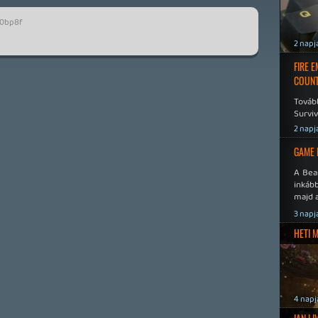
0bp8f
2 napj
FIRE 
COUNT
Továb
Surviv
2 napj
GAME 
A Bea
inkáb
majd 
3 napj
HETI 
4 napj