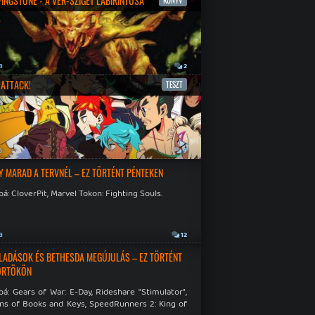
IVINGSTONE - A VÉR-SZIGET LABIRINTUSA
KÖNYV
a
2
ATTACK!
TESZT
a
9
Y MARAD A TERVNÉL – EZ TÖRTÉNT PÉNTEKEN
á: CloverPit, Marvel Tokon: Fighting Souls.
a
12
LADÁSOK ÉS BETHESDA MEGÚJULÁS – EZ TÖRTÉNT
ÖRTÖKÖN
á: Gears of War: E-Day, Rideshare "Stimulator",
ns of Books and Keys, SpeedRunners 2: King of