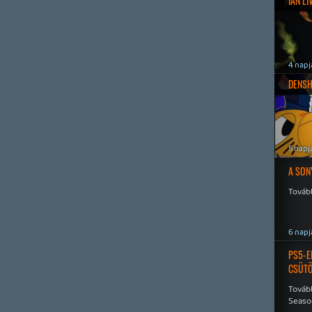
IAN L
4 napj
DENSH
5 napj
A SON
Tovább
6 napj
PS5-E
CSÜT
Tovább
Seaso