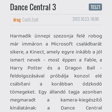
feldolgozásával próbálja konzol elé
csábítani a korábban ódzkodó
tömegeket. Egy állandó tagja azonban
megmaradt a kamera-kiegészítő
kínálatának: a Dance Central
harmadszorra is felhív bennünket a
virtuális parkettre. Ő pedig bizonyosan
olyan, akinek nem illik nemet mondani.
A Harmonix csapata már évek óta
bizonyítja, hogy a zenés műfaj minden
egyes szegletében képes
csúcsminőséget kínálni - nincs ez
másképp idén sem, a Dance Central
ugyanis újból megmutatja, hogy miért is
tartjuk őt a Kinect-felhozatal
legjobbjának. A modern és stílusos
prezentáció, a dinamikus helyszínek
látványa és a mozgásérzékelős