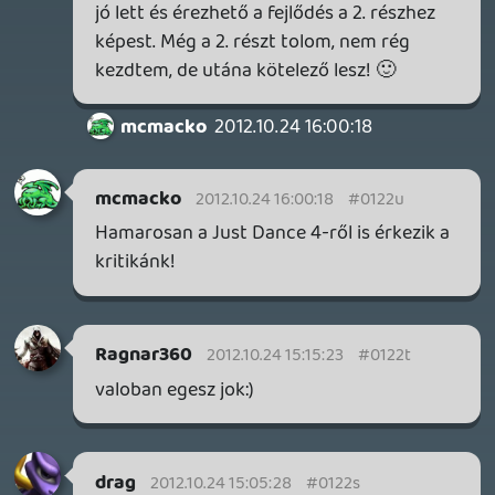
Benne: Isle of Reveries, Beaten Path, Moonlighter 2: The
Endless Vault, Fallen Tear: The Ascension.
1 napja
2
CORSAIR CLIPPER PRO MINI 60 - KICSI, DE ERŐS
TESZT
1 napja
3
FIRE EMBLEM: FORTUNE'S WEAVE DIRECT, MAFIA: THE OLD
COUNTRY DLC – EZ TÖRTÉNT KEDDEN
Továbbá: Crimson Moon, The Walking Dead: Streets of
Survival, Endless Legend II.
2 napja
4
GAME PASS: AUGUSZTUS ELSŐ HETEI
A Beast of Reincarnation premier árnyékában ezúttal
inkább a Premium előfizetők könyvtára növekedik majd
a következő néhány napban.
2 napja
7