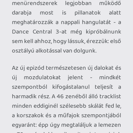
garantáltan új élmény lesz: alig-alig
találunk olyan mozdulatokat a
folytatásban, melyek a korábbi részekből
köszönnek vissza, így az új lépések
elsajátítása a veteránok számára is
biztosítja az izgalmakkal,
érdekességekkel, na meg persze
nevetéssel teli játékórákat - főleg akkor,
amikor egy elsőre felfoghatatlan
mozdulatsorral kerülünk szembe.
Utóbbi első sorban persze inkább a
magasabb nehézségi fokozatokat
jellemzi - a kezdők számára a Dance
Central 3 következetesen alacsonyan
tartja a lécet, bárki számára könnyen
elsajátítható játékmenetet kínálva.
Olyannyira igaz ez, hogy a harmadik
részbe immáron egy kifejezetten