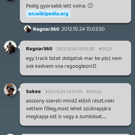
HETI MEGJELENÉSEK | 2026 #32
PREMIER
3 napja
7
IAN LIVINGSTONE - A VÉR-SZIGET LABIRINTUSA
KÖNYV
3 napja
2
DENSHATTACK!
TESZT
4 napja
9
A SONY MARAD A TERVNÉL – EZ TÖRTÉNT PÉNTEKEN
Továbbá: CloverPit, Marvel Tokon: Fighting Souls.