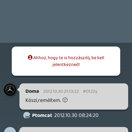
DarkMario
2012.10.23 19:07:31
#0122n
A második kimaradt, a fentiek alapján ez
esélyes.