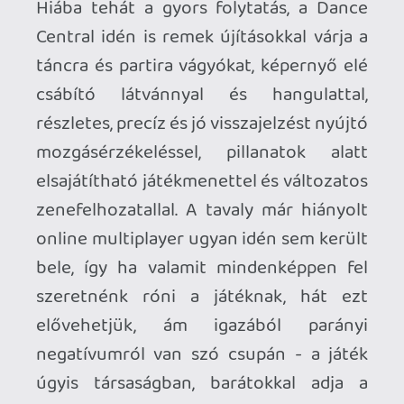
Doma
2012.10.30 21:13:22
#0122y
Köszi,reméltem. 🙂
Ptomcat
2012.10.30 08:24:20
Ptomcat
2012.10.30 08:24:20
#0122x
Biztosan lehet, hiszen abban talán
nagyobb lé van, mint az alapjátékon. A DC
1-nél legalábbis így volt, és biztos hogy itt
sincs másként.
Doma
2012.10.28 18:17:16
#0122w
Lehet hozzá utólag letölteni plusz
zenéket,vagy csak annyi van amennyit ír a
wikipedia? Mer elég kevésnek tűnik...:/