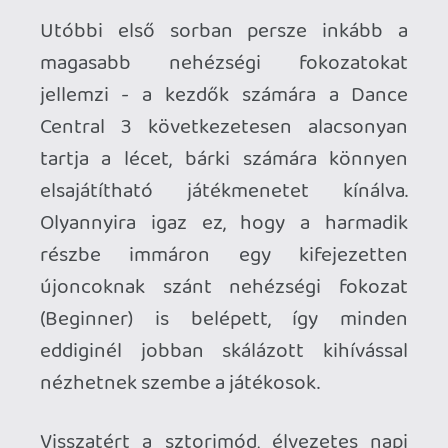
remek újdonság is bekerült a játékba.
Előbbi tényleg a partimód definitív
megtestesítője: elég csak belöknünk a
háttérbe, és ha valakinek kedve szottyan,
akkor egy kamera előtti pacsizást
követően már indulhat is az őrület.
Számot a jobb, játékmódot pedig a bal
kezünkkel tudunk választani, utóbbiból
pedig összesen öt darab van: az egyéni és
a páros tánc mellett három mulatságos
újdonság. A Keep the Beat a
legegyszerűbb darab: itt nincs más
dolgunk, mint hogy szabadon mozogjunk
a ritmusra - az nyer, aki a legjobban képes
tartani azt. A Make Your Move már egy
fokkal komplexebb: itt saját
mozdulatokat kell generálnunk
(négyszer egymás után eltáncolva