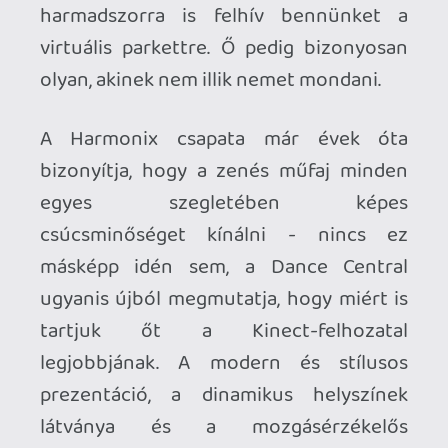
menürendszerek legjobban működő
darabja most is pillanatok alatt
meghatározzák a nappali hangulatát - a
Dance Central 3-at még kipróbálnunk
sem kell ahhoz, hogy lássuk, érezzük: első
osztályú alkotással van dolgunk.
Az új epizód természetesen új dalokat és
új mozdulatokat jelent - mindkét
szempontból kifogástalanul teljesít a
harmadik rész. A 46 zenéből álló tracklist
minden eddiginél szélesebb skálát fed le,
a korszakok és a műfajok szempontjából
egyaránt: épp úgy megtaláljuk a lemezen
a 70-es évek klasszikusait, mint napjaink
kommersz felhozatalának legismertebb
képviselőit. Maga a tánc pedig még a
legnagyobb riszaviadal-mestereknek is