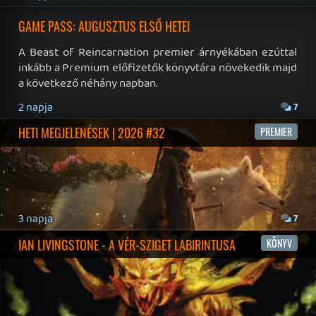
Impresszum
|
Hirdetési ajánlatunk
|
Felhasználási feltételek
|
Adatvédelmi elveink
|
Sütik
Hírek
|
Cikkek
|
Podcastok
|
Blogok
|
Gaming Fórum
|
Offtopic Fórum
RSS
|
Blog RSS
|
Podcast RSS
|
Instagram
|
Youtube
|
Facebook
|
Twitter
|
Patreon