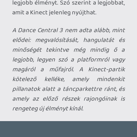
☠️ bet
2012.10.24 21:42:17
#0122v
Arra kiváncsi leszek, bár ha jól sejtem az is
"jó-féle" lett. 🙂 Ez a demo alapján tényleg
jó lett és érezhető a fejlődés a 2. részhez
képest. Még a 2. részt tolom, nem rég
kezdtem, de utána kötelező lesz! 🙂
mcmacko
2012.10.24 16:00:18
mcmacko
2012.10.24 16:00:18
#0122u
Hamarosan a Just Dance 4-ről is érkezik a
kritikánk!
Ragnar360
2012.10.24 15:15:23
#0122t
valoban egesz jok:)
drag
2012.10.24 15:05:28
#0122s
Pedig gyorsabb lett volna. 🙂
en.wikipedia.org