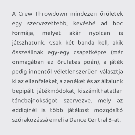
Ahhoz, hogy te is hozzászólj, be kell
jelentkezned!