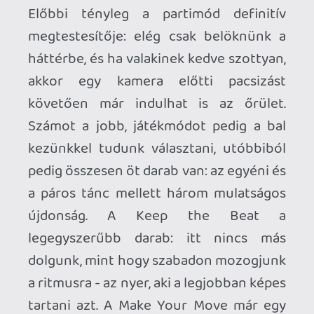
ki az ellenfeleket, a zenéket és az általunk
bepipált játékmódokat, kiszámíthatatlan
táncbajnokságot szervezve, mely az
eddiginél is több játékost mozgósító
szórakozássá emeli a Dance Central 3-at.
Hiába tehát a gyors folytatás, a Dance
Central idén is remek újításokkal várja a
táncra és partira vágyókat, képernyő elé
csábító látvánnyal és hangulattal,
részletes, precíz és jó visszajelzést nyújtó
mozgásérzékeléssel, pillanatok alatt
elsajátítható játékmenettel és változatos
zenefelhozatallal. A tavaly már hiányolt
online multiplayer ugyan idén sem került
bele, így ha valamit mindenképpen fel
szeretnénk róni a játéknak, hát ezt
elővehetjük, ám igazából parányi