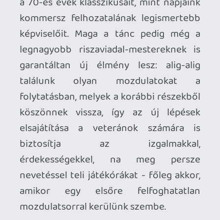
újoncoknak szánt nehézségi fokozat
(Beginner) is belépett, így minden
eddiginél jobban skálázott kihívással
nézhetnek szembe a játékosok.
Visszatért a sztorimód, élvezetes napi
edzést végezhetünk a Fitness
menüpontnak hála, az egyes mozdulatok
betanítását szolgáló opció pedig minden
eddiginél részletesebb lehetőségeket
kínál, a Dance Central azonban most sem
egyszemélyes szórakozásként, hanem
partijátékként nyújtja a legnagyobb
mókát. A két fő egymás elleni táncát
kínáló Dance Battle továbbra is a
házibulik királya lesz, idén azonban már
kihívói is akadnak, a Party mód és a Crew
Throwdown személyében ugyanis két