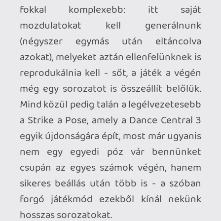
negatívumról van szó csupán - a játék
úgyis társaságban, barátokkal adja a
legjobb élményt. Szó szerint a legjobbat,
amit a Kinect jelenleg nyújthat.
A Dance Central 3 nem adta alább, mint
elődei: megvalósítását, hangulatát és
minőségét tekintve még mindig ő a
legjobb, legyen szó a platformról vagy
magáról a műfajról. A Kinect-partik
kötelező kelléke, amely mindenkit
pillanatok alatt a táncparkettre ránt, és
amely az előző részek rajongóinak is
rengeteg új élményt kínál.