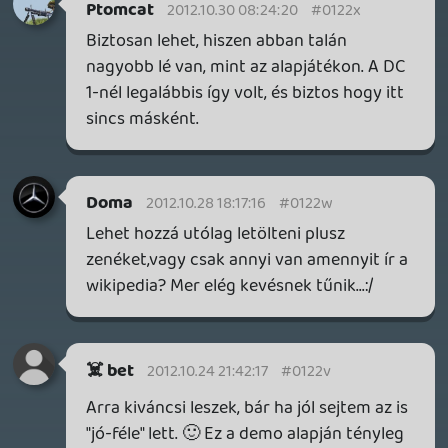
GTA A NETFLIXEN – EZ TÖRTÉNT CSÜTÖRTÖKÖN
Továbbá: Warrior Cats: Clans of the Forest, Onimusha:
Way of the Sword, TOEM 2, Quake remaster.
4 órája
2
SENARA: THE SACRAMENT
TESZT
Szektások, mélytengeri rémek és egy realisztikus
óceánjáró. A SENARA-ban első pillantásra minden
megvan, ami a sikerhez kell, ez az összkép azonban
becsapós.
15 órája
1
MEGJELENÉSI DÁTUMOK NAPJA – EZ TÖRTÉNT SZERDÁN