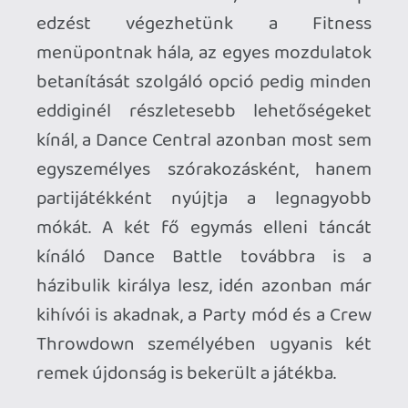
azokat), melyeket aztán ellenfelünknek is
reprodukálnia kell - sőt, a játék a végén
még egy sorozatot is összeállít belőlük.
Mind közül pedig talán a legélvezetesebb
a Strike a Pose, amely a Dance Central 3
egyik újdonságára épít, most már ugyanis
nem egy egyedi póz vár bennünket
csupán az egyes számok végén, hanem
sikeres beállás után több is - a szóban
forgó játékmód ezekből kínál nekünk
hosszas sorozatokat.
A Crew Throwdown mindezen őrületek
egy szervezettebb, kevésbé ad hoc
formája, melyet akár nyolcan is
játszhatunk. Csak két banda kell, akik
összeállnak egy-egy csapatképre (már
önmagában ez őrületes poén), a játék
pedig innentől véletlenszerűen választja